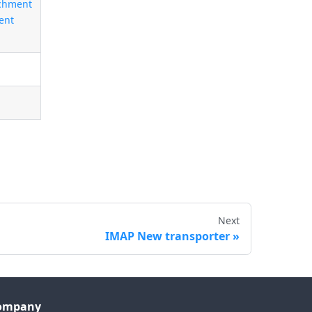
tachment
ment
Next
IMAP New transporter
ompany