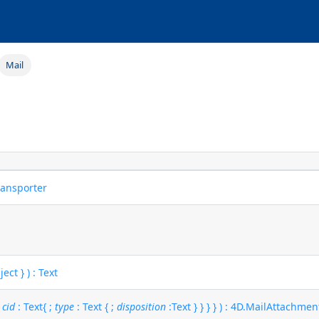
Mail
ransporter
ect } ) : Text
;
cid
: Text{ ;
type
: Text { ;
disposition
:Text } } } } ) : 4D.MailAttachmen