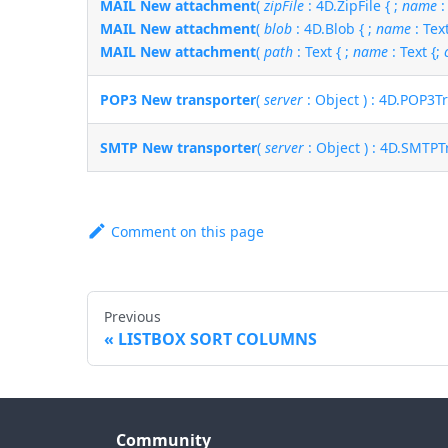
MAIL New attachment
(
zipFile
: 4D.ZipFile { ;
name
:
MAIL New attachment
(
blob
: 4D.Blob { ;
name
: Tex
MAIL New attachment
(
path
: Text { ;
name
: Text {;
POP3 New transporter
(
server
: Object ) : 4D.POP3T
SMTP New transporter
(
server
: Object ) : 4D.SMTP
Comment on this page
Previous
LISTBOX SORT COLUMNS
Community