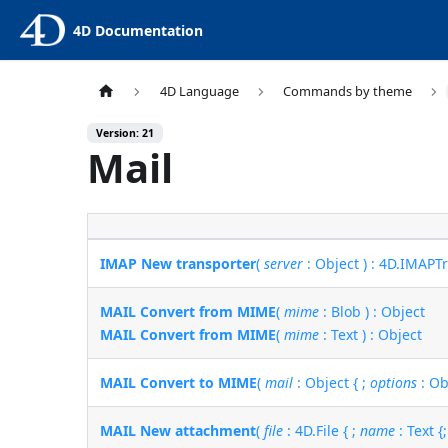
4D Documentation
4D Language
Commands by theme
Version: 21
Mail
IMAP New transporter
(
server
: Object ) : 4D.IMAPT
MAIL Convert from MIME
(
mime
: Blob ) : Object
MAIL Convert from MIME
(
mime
: Text ) : Object
MAIL Convert to MIME
(
mail
: Object { ;
options
: Obj
MAIL New attachment
(
file
: 4D.File { ;
name
: Text {