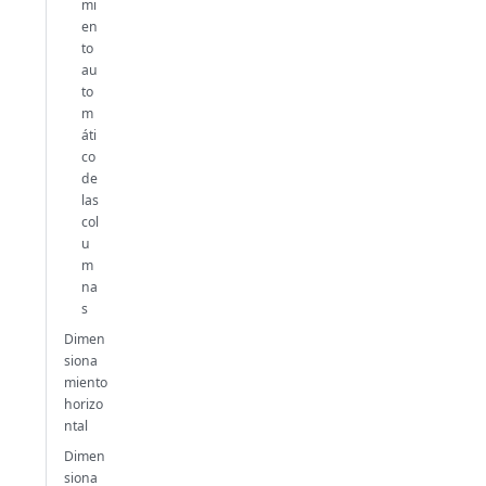
mi
en
to
au
to
m
áti
co
de
las
col
u
m
na
s
Dimen
siona
miento
horizo
ntal
Dimen
siona