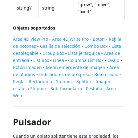
"grow", "move",
sizingY
string
"fixed"
Objetos soportados
Área 4D View Pro
-
Área 4D Write Pro
-
Botón
-
Rejilla
de botones
-
Casilla de selección
-
Combo Box
-
Lista
desplegable
-
Group Box
-
Lista jerárquica
-
Área de
entrada
-
List Box
-
Línea
-
Columna List Box
-
Óvalo
-
Botón imagen
-
Menú emergente de imagen
-
Área
de plugins
-
Indicadores de progreso
-
Botón radio
-
Regla
-
Rectángulo
-
Spinner
-
Splitter
-
Imagen
estática
Stepper
-
Sub-formulario
-
Pestaña
-
Área
Web
Pulsador
Cuando un objeto splitter tiene esta propiedad, los