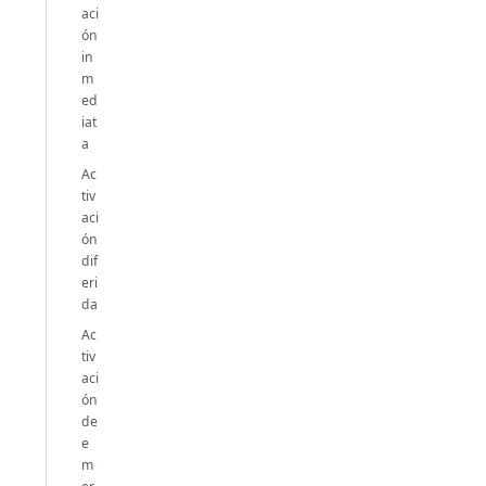
aci
ón
in
m
ed
iat
a
Ac
tiv
aci
ón
dif
eri
da
Ac
tiv
aci
ón
de
e
m