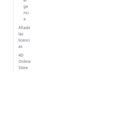
er
ge
nci
a
Añadir
las
licenci
as
4D
Online
Store
Ge
sti
ón
de
lic
en
cia
s
Solució
n de