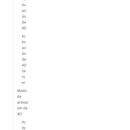
tiv
aci
ón
de
4D
Ac
tiv
aci
ón
de
4D
Se
rv
er
Modo
de
activac
ión de
4D
Ac
tiv