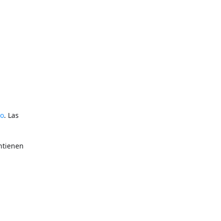
to
. Las
ntienen