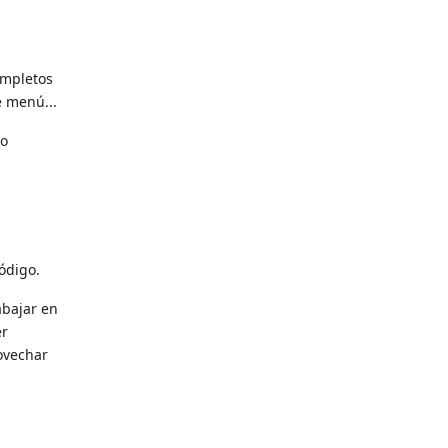
ompletos
e menú...
 o
código.
abajar en
er
rovechar