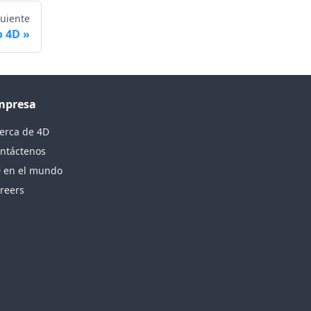
guiente
o 4D
mpresa
erca de 4D
ntáctenos
 en el mundo
reers