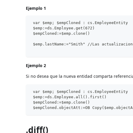
Ejemplo 1
 var $emp; $empCloned : cs.EmployeeEntity
 $emp:=ds.Employee.get(672)
 $empCloned:=$emp.clone()
 $emp.lastName:="Smith" //Las actualizacion
Ejemplo 2
Si no desea que la nueva entidad comparta referencias
 var $emp; $empCloned : cs.EmployeeEntity
 $emp:=ds.Employee.all().first()
 $empCloned:=$emp.clone()
 $empCloned.objectAtt:=OB Copy($emp.objectA
.diff()