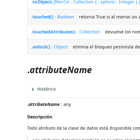
.toObject
(
filterCol
: Collection { ;
options
: Integer } )
.touched()
: Boolean
retorna True si al menos un a
.touchedAttributes()
: Collection
devuelve los nomb
.unlock()
: Object
elimina el bloqueo pesimista del 
.
attributeName
Histórico
.attributeName
: any
Descripción
Todo atributo de la clase de datos está disponible co