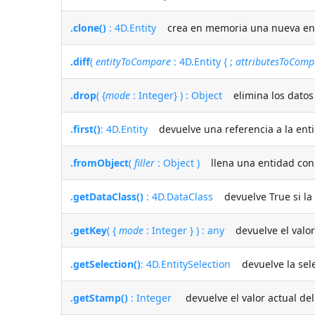
.clone()
: 4D.Entity
crea en memoria una nueva entid
.diff
(
entityToCompare
: 4D.Entity { ;
attributesToComp
.drop
( {
mode
: Integer} ) : Object
elimina los datos 
.first()
: 4D.Entity
devuelve una referencia a la entid
.fromObject
(
filler
: Object )
llena una entidad con 
.getDataClass()
: 4D.DataClass
devuelve True si la 
.getKey
( {
mode
: Integer } ) : any
devuelve el valor 
.getSelection()
: 4D.EntitySelection
devuelve la sele
.getStamp()
: Integer
devuelve el valor actual del 