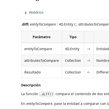
Histórico
.diff
(
entityToCompare
: 4D.Entity { ;
attributesToCompa
Parámetro
Tipo
entityToCompare
4D.Entity
->
Entidad
attributesToCompare
Collection
->
Nombre 
Resultado
Collection
<-
Differe
Descripción
La función
compara el contenido de dos enti
.diff()
En
entityToCompare
, pase la entidad a comparar con l