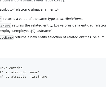
tilizando la sintaxis alternativa con [ ].
atributo (relación o almacenamiento):
returns a value of the same type as
attributeName
.
e
returns the related entity. Los valores de la entidad relaci
teName
employer.employees[0].lastname".
returns a new entity selection of related entities. Se elim
uteName
ueva entidad
t' al atributo 'name'
n' al atributo 'firstname'