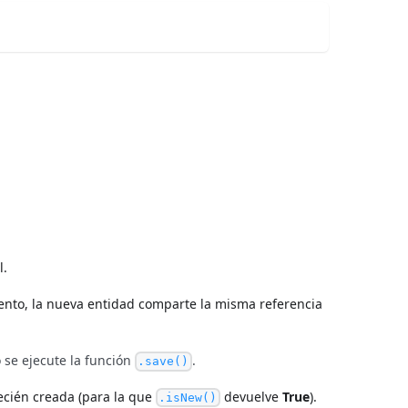
l.
ento, la nueva entidad comparte la misma referencia
 se ejecute la función
.
.save()
ecién creada (para la que
devuelve
True
).
.isNew()