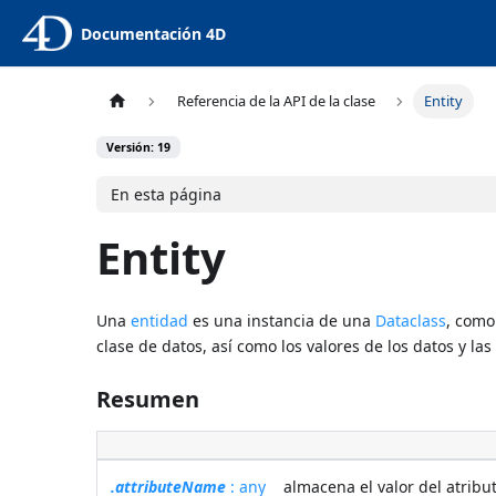
Documentación 4D
Referencia de la API de la clase
Entity
Versión: 19
En esta página
Entity
Una
entidad
es una instancia de una
Dataclass
, como
clase de datos, así como los valores de los datos y la
Resumen
.attributeName
: any
almacena el valor del atribut