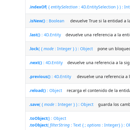
.indexOf
( {
entitySelection
: 4D.EntitySelection } ) : In
.isNew()
: Boolean
devuelve True si la entidad a la
.last()
: 4D.Entity
devuelve una referencia a la entid
.lock
( {
mode
: Integer } ) : Object
pone un bloqueo p
.next()
: 4D.Entity
devuelve una referencia a la sigu
.previous()
: 4D.Entity
devuelve una referencia a la 
.reload()
: Object
recarga el contenido de la entid
.save
( {
mode
: Integer } ) : Object
guarda los cambio
.toObject
() : Object
.toObject
(
filterString
: Text { ;
options
: Integer} ) : O