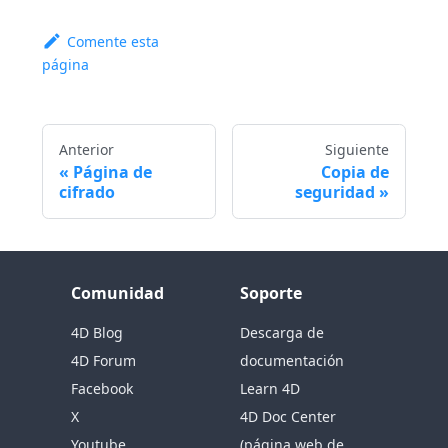
Comente esta
página
Anterior
Siguiente
Página de
Copia de
cifrado
seguridad
Comunidad
Soporte
4D Blog
Descarga de
4D Forum
documentación
Facebook
Learn 4D
X
4D Doc Center
Youtube
(página web de