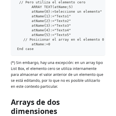
  // Pero utiliza el elemento cero
        ARRAY TEXT(atName;5)
        atName{0}:=Seleccione un elemento"
        atName{1}:="Texto1"
        atName{2}:="Texto2"
        atName{3}:="Texto3"
        atName{4}:="Texto4"
        atName{5}:="Texto5"
    // Posicionar el array en el elemento 0
        atName:=0
 End case
(*) Sin embargo, hay una excepción: en un array tipo
List Box, el elemento cero se utiliza internamente
para almacenar el valor anterior de un elemento que
se está editando, por lo que no es posible utilizarlo
en este contexto particular.
Arrays de dos
dimensiones