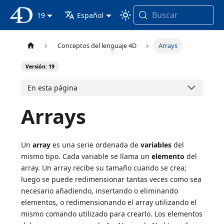
Buscar
Documentación 4D
19
Español
Conceptos del lenguaje 4D
Arrays
Versión: 19
En esta página
Arrays
Un
array
es una serie ordenada de
variables
del
mismo tipo. Cada variable se llama un
elemento
del
array. Un array recibe su tamaño cuando se crea;
luego se puede redimensionar tantas veces como sea
necesario añadiendo, insertando o eliminando
elementos, o redimensionando el array utilizando el
mismo comando utilizado para crearlo. Los elementos