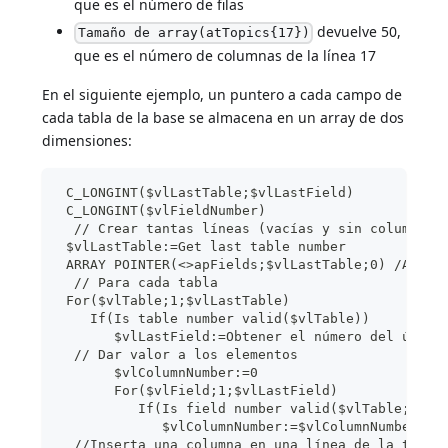
que es el número de filas
devuelve 50,
Tamaño de array(atTopics{17})
que es el número de columnas de la línea 17
En el siguiente ejemplo, un puntero a cada campo de
cada tabla de la base se almacena en un array de dos
dimensiones:
 C_LONGINT($vlLastTable;$vlLastField)
 C_LONGINT($vlFieldNumber)
  // Crear tantas líneas (vacías y sin columnas)
 $vlLastTable:=Get last table number
 ARRAY POINTER(<>apFields;$vlLastTable;0) /Array
  // Para cada tabla
 For($vlTable;1;$vlLastTable)
    If(Is table number valid($vlTable))
       $vlLastField:=Obtener el número del últim
  // Dar valor a los elementos
       $vlColumnNumber:=0
       For($vlField;1;$vlLastField)
          If(Is field number valid($vlTable;$vlF
             $vlColumnNumber:=$vlColumnNumber+1
  //Inserta una columna en una línea de la tabla