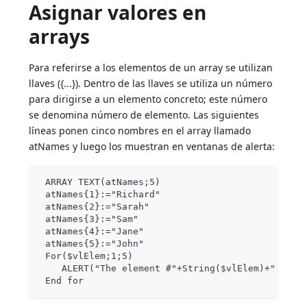
Asignar valores en
arrays
Para referirse a los elementos de un array se utilizan
llaves ({...}). Dentro de las llaves se utiliza un número
para dirigirse a un elemento concreto; este número
se denomina número de elemento. Las siguientes
líneas ponen cinco nombres en el array llamado
atNames y luego los muestran en ventanas de alerta:
 ARRAY TEXT(atNames;5)
 atNames{1}:="Richard"
 atNames{2}:="Sarah"
 atNames{3}:="Sam"
 atNames{4}:="Jane"
 atNames{5}:="John"
 For($vlElem;1;5)
    ALERT("The element #"+String($vlElem)+" is e
 End for