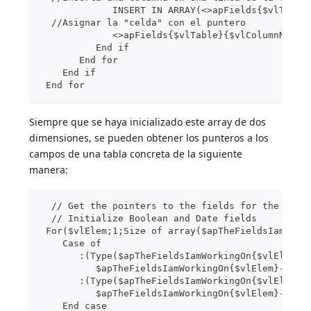
             INSERT IN ARRAY(<>apFields{$vlTable
  //Asignar la "celda" con el puntero
             <>apFields{$vlTable}{$vlColumnNumbe
          End if
       End for
    End if
 End for
Siempre que se haya inicializado este array de dos
dimensiones, se pueden obtener los punteros a los
campos de una tabla concreta de la siguiente
manera:
  // Get the pointers to the fields for the tabl
  // Initialize Boolean and Date fields
 For($vlElem;1;Size of array($apTheFieldsIamWork
    Case of
       :(Type($apTheFieldsIamWorkingOn{$vlElem}-
          $apTheFieldsIamWorkingOn{$vlElem}->:=C
       :(Type($apTheFieldsIamWorkingOn{$vlElem}-
          $apTheFieldsIamWorkingOn{$vlElem}->:=T
    End case