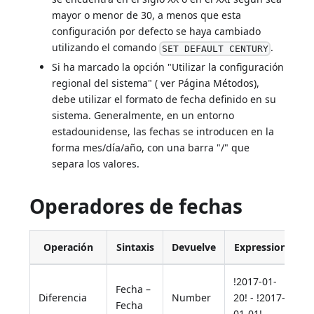
mayor o menor de 30, a menos que esta
configuración por defecto se haya cambiado
utilizando el comando
.
SET DEFAULT CENTURY
Si ha marcado la opción "Utilizar la configuración
regional del sistema" ( ver Página Métodos),
debe utilizar el formato de fecha definido en su
sistema. Generalmente, en un entorno
estadounidense, las fechas se introducen en la
forma mes/día/año, con una barra "/" que
separa los valores.
Operadores de fechas
Operación
Sintaxis
Devuelve
Expression
V
!2017-01-
Fecha –
Diferencia
Number
20! - !2017-
1
Fecha
01-01!