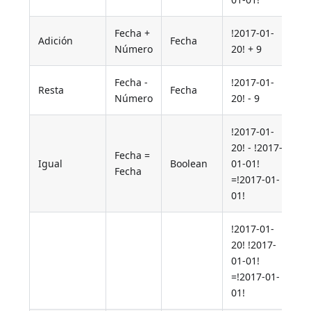
Fecha +
!2017-01-
!
Adición
Fecha
Número
20! + 9
0
Fecha -
!2017-01-
!
Resta
Fecha
Número
20! - 9
0
!2017-01-
20! - !2017-
Fecha =
Igual
Boolean
01-01!
T
Fecha
=!2017-01-
01!
!2017-01-
20! !2017-
01-01!
F
=!2017-01-
01!