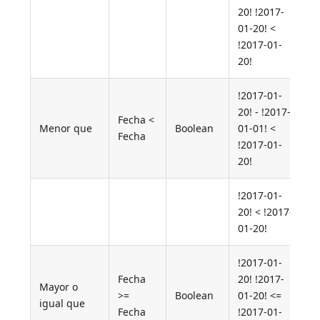
20! !2017-
01-20! <
F
!2017-01-
20!
!2017-01-
20! - !2017-
Fecha <
Menor que
Boolean
01-01! <
T
Fecha
!2017-01-
20!
!2017-01-
20! < !2017-
F
01-20!
!2017-01-
Fecha
20! !2017-
Mayor o
>=
Boolean
01-20! <=
T
igual que
Fecha
!2017-01-