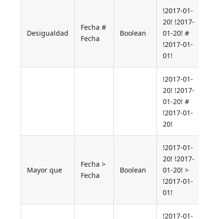
!2017-01-
20! !2017-
Fecha #
Desigualdad
Boolean
01-20! #
T
Fecha
!2017-01-
01!
!2017-01-
20! !2017-
01-20! #
F
!2017-01-
20!
!2017-01-
20! !2017-
Fecha >
Mayor que
Boolean
01-20! >
T
Fecha
!2017-01-
01!
!2017-01-