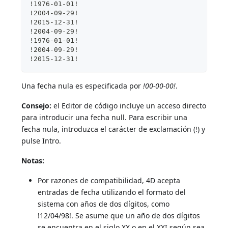
!1976-01-01!
!2004-09-29!
!2015-12-31!
!2004-09-29!
!1976-01-01!
!2004-09-29!
!2015-12-31!
Una fecha nula es especificada por
!00-00-00!
.
Consejo:
el Editor de código incluye un acceso directo
para introducir una fecha null. Para escribir una
fecha nula, introduzca el carácter de exclamación (!) y
pulse Intro.
Notas:
Por razones de compatibilidad, 4D acepta
entradas de fecha utilizando el formato del
sistema con años de dos dígitos, como
!12/04/98!. Se asume que un año de dos dígitos
se encuentra en el siglo XX o en el XXI según sea