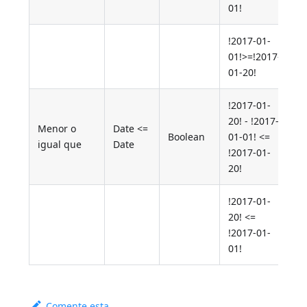
01!
!2017-01-
01!>=!2017-
F
01-20!
!2017-01-
20! - !2017-
Menor o
Date <=
Boolean
01-01! <=
T
igual que
Date
!2017-01-
20!
!2017-01-
20! <=
F
!2017-01-
01!
Comente esta