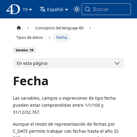
Buscar
Documentación 4D
19
Español
Conceptos del lenguaje 4D
Tipos de datos
Fecha
Versión: 19
En esta página
Fecha
Las variables, campos o expresiones de tipo fecha
pueden estar comprendidas entre 1/1/100 y
31/12/32.767.
Aunque el modo de representación de fechas por
C_DATE permite trabajar con fechas hasta el año 32