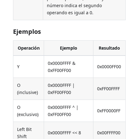
número indica el segundo
operando es igual a 0.
Ejemplos
Operación
Ejemplo
Resultado
0x0000FFFF &
Y
0x0000FF00
0xFF00FF00
O
0x0000FFFF |
0xFF00FFFF
(inclusive)
0xFF00FF00
O
0x0000FFFF ^ |
0xFF0000FF
(exclusivo)
0xFF00FF00
Left Bit
0x0000FFFF << 8
0x00FFFF00
Shift