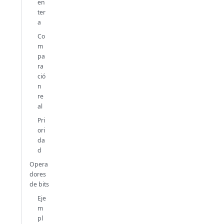
en
ter
a
Co
m
pa
ra
ció
n
re
al
Pri
ori
da
d
Opera
dores
de bits
Eje
m
pl