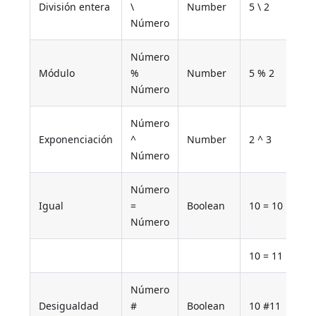
División entera
\
Number
5 \ 2
Número
Número
Módulo
%
Number
5 % 2
Número
Número
Exponenciación
^
Number
2 ^ 3
Número
Número
Igual
=
Boolean
10 = 10
Número
10 = 11
Número
Desigualdad
#
Boolean
10 #11