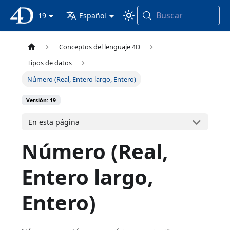
Buscar
Documentación 4D
19
Español
Conceptos del lenguaje 4D
Tipos de datos
Número (Real, Entero largo, Entero)
Versión: 19
En esta página
Número (Real,
Entero largo,
Entero)