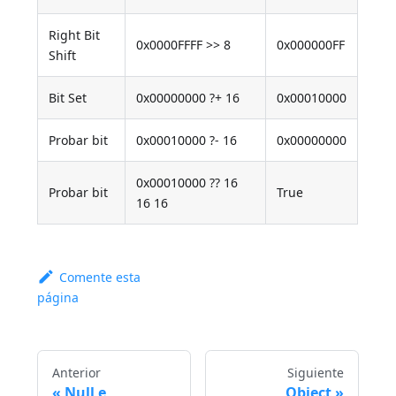
Right Bit
0x0000FFFF >> 8
0x000000FF
Shift
Bit Set
0x00000000 ?+ 16
0x00010000
Probar bit
0x00010000 ?- 16
0x00000000
0x00010000 ?? 16
Probar bit
True
16 16
Comente esta
página
Anterior
Siguiente
Null e
Object