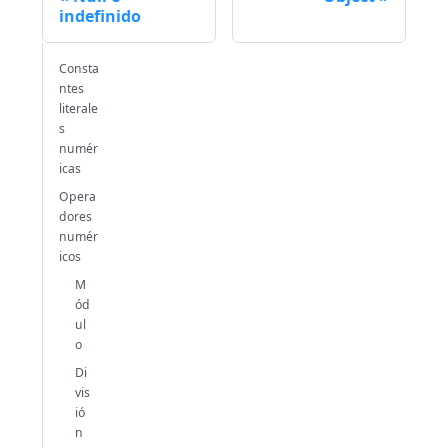
indefinido
Consta
ntes
literale
s
numér
icas
Opera
dores
numér
icos
M
ód
ul
o
Di
vis
ió
n