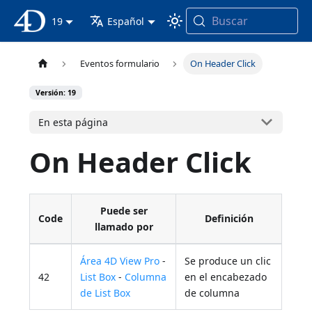
Buscar
Documentación 4D
19
Español
Eventos formulario
On Header Click
Versión: 19
En esta página
On Header Click
Puede ser
Code
Definición
llamado por
Área 4D View Pro
-
Se produce un clic
42
List Box
-
Columna
en el encabezado
de List Box
de columna