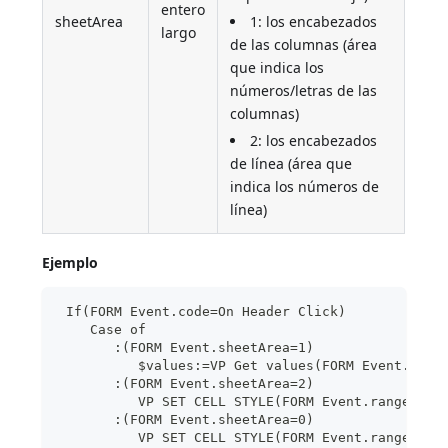
entero
sheetArea
1: los encabezados
largo
de las columnas (área
que indica los
números/letras de las
columnas)
2: los encabezados
de línea (área que
indica los números de
línea)
Ejemplo
 If(FORM Event.code=On Header Click)
    Case of
       :(FORM Event.sheetArea=1)
          $values:=VP Get values(FORM Event.rang
       :(FORM Event.sheetArea=2)
          VP SET CELL STYLE(FORM Event.range;New
       :(FORM Event.sheetArea=0)
          VP SET CELL STYLE(FORM Event.range;New