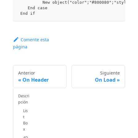
          New object("color";"#800080";"style";v
    End case
 End if
Comente esta
página
Anterior
Siguiente
On Header
On Load
Descri
pción
Lis
t
Bo
x
4D