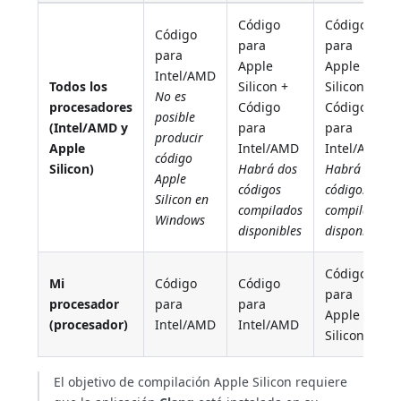
Código
Código
Código
para
para
para
Apple
Apple
Intel/AMD
Todos los
Silicon +
Silicon +
No es
procesadores
Código
Código
posible
(Intel/AMD y
para
para
producir
Apple
Intel/AMD
Intel/AMD
código
Silicon)
Habrá dos
Habrá dos
Apple
códigos
códigos
Silicon en
compilados
compilados
Windows
disponibles
disponibles
Código
Mi
Código
Código
para
procesador
para
para
Apple
(procesador)
Intel/AMD
Intel/AMD
Silicon
El objetivo de compilación Apple Silicon requiere