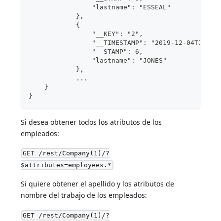
                "lastname": "ESSEAL"
            },
            {
                "__KEY": "2",
                "__TIMESTAMP": "2019-12-04T10:58
                "__STAMP": 6,
                "lastname": "JONES"
            },
            ...
    }
}
Si desea obtener todos los atributos de los
empleados:
GET /rest/Company(1)/?
$attributes=employees.*
Si quiere obtener el apellido y los atributos de
nombre del trabajo de los empleados:
GET /rest/Company(1)/?