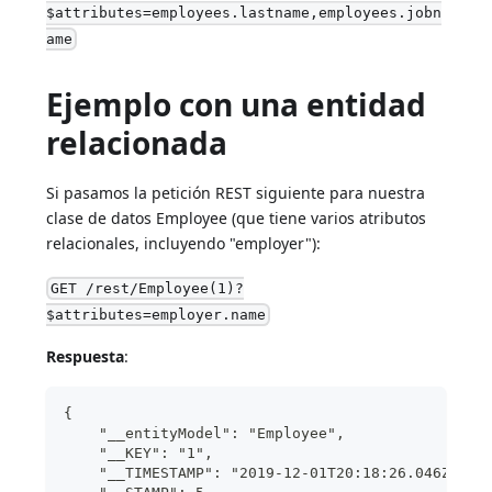
$attributes=employees.lastname,employees.jobn
ame
Ejemplo con una entidad
relacionada
Si pasamos la petición REST siguiente para nuestra
clase de datos Employee (que tiene varios atributos
relacionales, incluyendo "employer"):
GET /rest/Employee(1)?
$attributes=employer.name
Respuesta
:
{
    "__entityModel": "Employee",
    "__KEY": "1",
    "__TIMESTAMP": "2019-12-01T20:18:26.046Z",