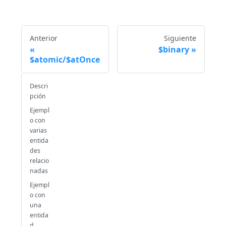
Anterior
Siguiente
$binary
$atomic/$atOnce
Descri
pción
Ejempl
o con
varias
entida
des
relacio
nadas
Ejempl
o con
una
entida
d