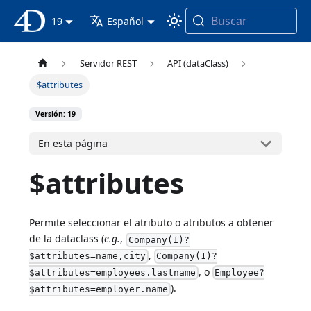
Buscar
Documentación 4D
19
Español
Servidor REST
API (dataClass)
$attributes
Versión: 19
En esta página
$attributes
Permite seleccionar el atributo o atributos a obtener
de la dataclass (
e.g.
,
Company(1)?
,
$attributes=name,city
Company(1)?
, o
$attributes=employees.lastname
Employee?
).
$attributes=employer.name