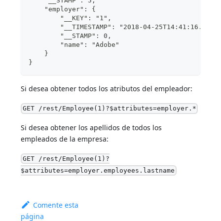
    "__STAMP": 5,
    "employer": {
        "__KEY": "1",
        "__TIMESTAMP": "2018-04-25T14:41:16.237Z
        "__STAMP": 0,
        "name": "Adobe"
    }
}
Si desea obtener todos los atributos del empleador:
GET /rest/Employee(1)?$attributes=employer.*
Si desea obtener los apellidos de todos los
empleados de la empresa:
GET /rest/Employee(1)?
$attributes=employer.employees.lastname
Comente esta
página