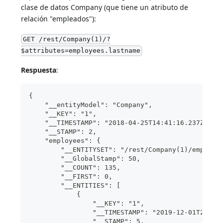
clase de datos Company (que tiene un atributo de
relación "empleados"):
GET /rest/Company(1)/?
$attributes=employees.lastname
Respuesta
:
{
    "__entityModel": "Company",
    "__KEY": "1",  
    "__TIMESTAMP": "2018-04-25T14:41:16.237Z",
    "__STAMP": 2,
    "employees": {
        "__ENTITYSET": "/rest/Company(1)/employe
        "__GlobalStamp": 50,
        "__COUNT": 135,
        "__FIRST": 0,
        "__ENTITIES": [
            {
                "__KEY": "1",
                "__TIMESTAMP": "2019-12-01T20:18
                "__STAMP": 5,