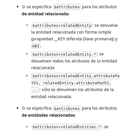
Si se especifica
para los atributos
$attributes
de entidad relacionada
:
: se devuelve
$attributes=relatedEntity
la entidad relacionada con forma simple
(propiedad __KEY diferida (llave primaria)) y
.
URI
: se
$attributes=relatedEntity.*
devuelven todos los atributos de la entidad
relacionada
$attributes=relatedEntity.attributePa
th1, relatedEntity.attributePath2,
: sólo se devuelven los atributos de la
...
entidad relacionada.
Si se especifica
para los atributos
$attributes
de entidades relacionadas
:
: se
$attributes=relatedEntities.*