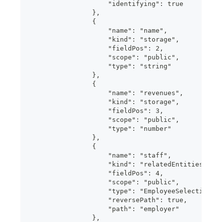
                    "identifying": true
                },
                {
                    "name": "name",
                    "kind": "storage",
                    "fieldPos": 2,
                    "scope": "public",
                    "type": "string"
                },
                {
                    "name": "revenues",
                    "kind": "storage",
                    "fieldPos": 3,
                    "scope": "public",
                    "type": "number"
                },
                {
                    "name": "staff",
                    "kind": "relatedEntities",
                    "fieldPos": 4,
                    "scope": "public",
                    "type": "EmployeeSelection",
                    "reversePath": true,
                    "path": "employer"
                },