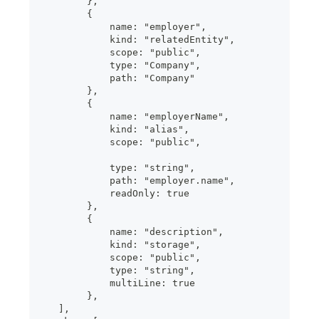
        },
        {
            name: "employer",
            kind: "relatedEntity",
            scope: "public",
            type: "Company",
            path: "Company"
        },
        {
            name: "employerName",
            kind: "alias",
            scope: "public",
            type: "string",
            path: "employer.name",
            readOnly: true
        },
        {
            name: "description",
            kind: "storage",
            scope: "public",
            type: "string",
            multiLine: true
        },
   ],