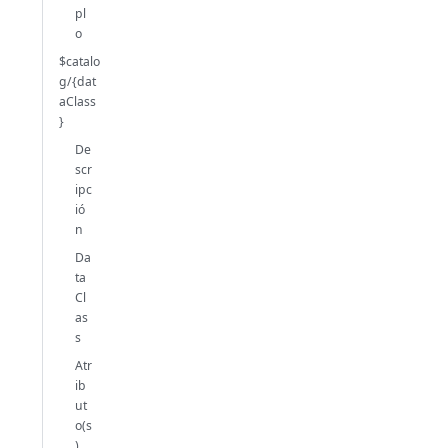
pl
o
$catalo
g/{dat
aClass
}
De
scr
ipc
ió
n
Da
ta
Cl
as
s
Atr
ib
ut
o(s
)