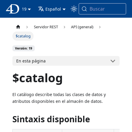
Buscar
Documentación 4D
19
Español
Servidor REST
API (general)
$catalog
Versión: 19
En esta página
$catalog
El catálogo describe todas las clases de datos y
atributos disponibles en el almacén de datos.
Sintaxis disponible