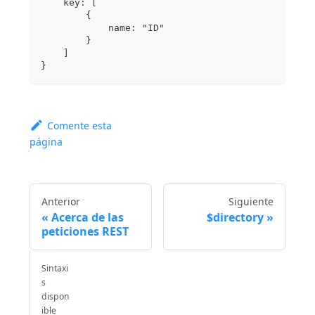
    key: [
        {
            name: "ID"
        }
    ]
}
Comente esta
página
Anterior
Siguiente
Acerca de las
$directory
peticiones REST
Sintaxi
s
dispon
ible