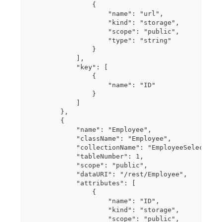
                {
                    "name": "url",
                    "kind": "storage",
                    "scope": "public",
                    "type": "string"
                }
            ],
            "key": [
                {
                    "name": "ID"
                }
            ]
        },
        {
            "name": "Employee",
            "className": "Employee",
            "collectionName": "EmployeeSelection
            "tableNumber": 1,
            "scope": "public",
            "dataURI": "/rest/Employee",
            "attributes": [
                {
                    "name": "ID",
                    "kind": "storage",
                    "scope": "public",