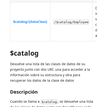
Devuel
inform
sobre 
$catalog/{dataClass}
/$catalog/Employee
clase d
datos y
atribut
$catalog
Devuelve una lista de las clases de datos de su
proyecto junto con dos URI: una para acceder a la
información sobre su estructura y otra para
recuperar los datos de la clase de datos
Descripción
Cuando se llama a
, se devuelve una lista
$catalog