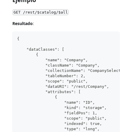
GET /rest/$catalog/$all
Resultado
:
{
    "dataClasses": [
        {
            "name": "Company",
            "className": "Company",
            "collectionName": "CompanySelection"
            "tableNumber": 2,
            "scope": "public",
            "dataURI": "/rest/Company",
            "attributes": [
                {
                    "name": "ID",
                    "kind": "storage",
                    "fieldPos": 1,
                    "scope": "public",
                    "indexed": true,
                    "type": "long",