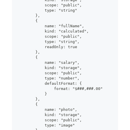
            scope: "public",
            type: "string"
        },
        {
            name: "fullName",
            kind: "calculated",
            scope: "public",
            type: "string",
            readOnly: true
        },
        {
            name: "salary",
            kind: "storage",
            scope: "public",
            type: "number",
            defaultFormat: {
                format: "$###,###.00"
            }
        },
        {
            name: "photo",
            kind: "storage",
            scope: "public",
            type: "image"