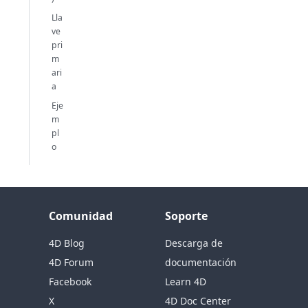
Lla
ve
pri
m
ari
a
Eje
m
pl
o
Comunidad
Soporte
4D Blog
Descarga de
4D Forum
documentación
Facebook
Learn 4D
X
4D Doc Center