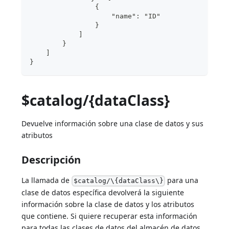
                {
                    "name": "ID"
                }
            ]
        }
    ]
}
$catalog/{dataClass}
Devuelve información sobre una clase de datos y sus
atributos
Descripción
La llamada de
para una
$catalog/\{dataClass\}
clase de datos específica devolverá la siguiente
información sobre la clase de datos y los atributos
que contiene. Si quiere recuperar esta información
para todas las clases de datos del almacén de datos