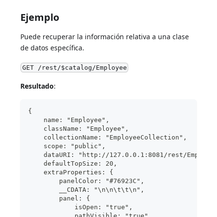
Ejemplo
Puede recuperar la información relativa a una clase
de datos específica.
GET /rest/$catalog/Employee
Resultado
:
{
    name: "Employee",
    className: "Employee",
    collectionName: "EmployeeCollection",
    scope: "public",
    dataURI: "http://127.0.0.1:8081/rest/Employe
    defaultTopSize: 20,
    extraProperties: {
        panelColor: "#76923C",
        __CDATA: "\n\n\t\t\n",
        panel: {
            isOpen: "true",
            pathVisible: "true",