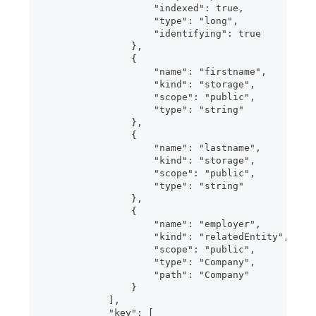
                    "indexed": true,
                    "type": "long",
                    "identifying": true
                },
                {
                    "name": "firstname",
                    "kind": "storage",
                    "scope": "public",
                    "type": "string"
                },
                {
                    "name": "lastname",
                    "kind": "storage",
                    "scope": "public",
                    "type": "string"
                },
                {
                    "name": "employer",
                    "kind": "relatedEntity",
                    "scope": "public",
                    "type": "Company",
                    "path": "Company"
                }
            ],
            "key": [