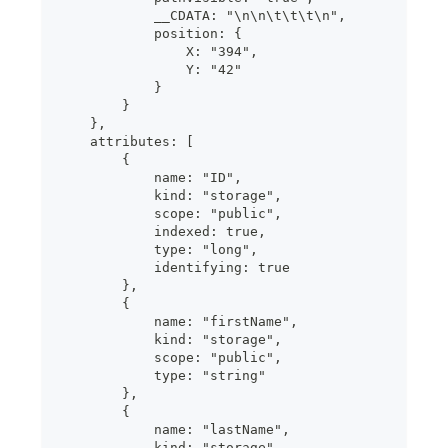
            __CDATA: "\n\n\t\t\t\n",
            position: {
                X: "394",
                Y: "42"
            }
        }
    },
    attributes: [
        {
            name: "ID",
            kind: "storage",
            scope: "public",
            indexed: true,
            type: "long",
            identifying: true
        },
        {
            name: "firstName",
            kind: "storage",
            scope: "public",
            type: "string"
        },
        {
            name: "lastName",
            kind: "storage",