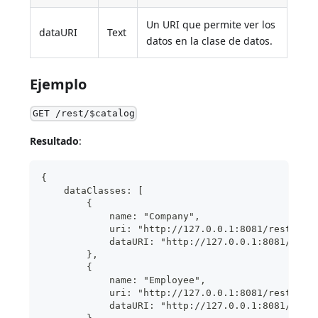
Un URI que permite ver los
dataURI
Text
datos en la clase de datos.
Ejemplo
GET /rest/$catalog
Resultado
:
{
    dataClasses: [
        {
            name: "Company",
            uri: "http://127.0.0.1:8081/rest/$ca
            dataURI: "http://127.0.0.1:8081/rest
        },
        {
            name: "Employee",
            uri: "http://127.0.0.1:8081/rest/$ca
            dataURI: "http://127.0.0.1:8081/rest