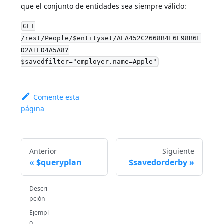
que el conjunto de entidades sea siempre válido:
GET
/rest/People/$entityset/AEA452C2668B4F6E98B6F
D2A1ED4A5A8?
$savedfilter="employer.name=Apple"
Comente esta
página
Anterior
Siguiente
$queryplan
$savedorderby
Descri
pción
Ejempl
o