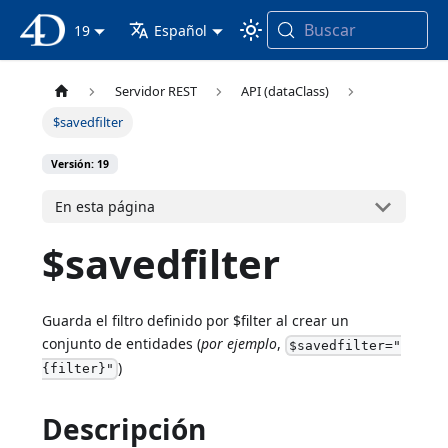
Buscar
Documentación 4D
19
Español
Servidor REST
API (dataClass)
$savedfilter
Versión: 19
En esta página
$savedfilter
Guarda el filtro definido por $filter al crear un
conjunto de entidades (
por ejemplo
,
$savedfilter="
)
{filter}"
Descripción