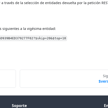
 a través de la selección de entidades devuelta por la petición RES
s siguientes a la vigésima entidad:
6D939B4ED379277F02?$skip=20&$top=10
Si
$ver
Soporte
E