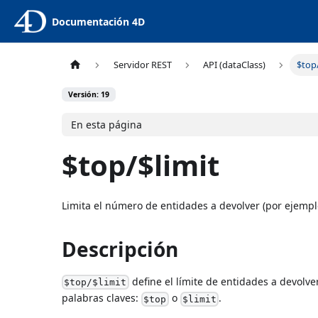
Documentación 4D
Servidor REST
API (dataClass)
$top
Versión: 19
En esta página
$top/$limit
Limita el número de entidades a devolver (por ejemp
Descripción
define el límite de entidades a devolver
$top/$limit
palabras claves:
o
.
$top
$limit