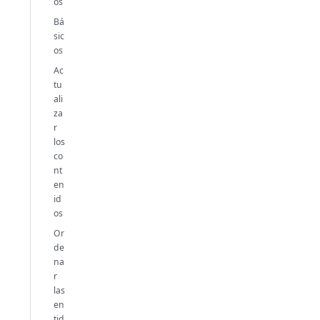
os
Bá
sic
os
Ac
tu
ali
za
r
los
co
nt
en
id
os
Or
de
na
r
las
en
tid