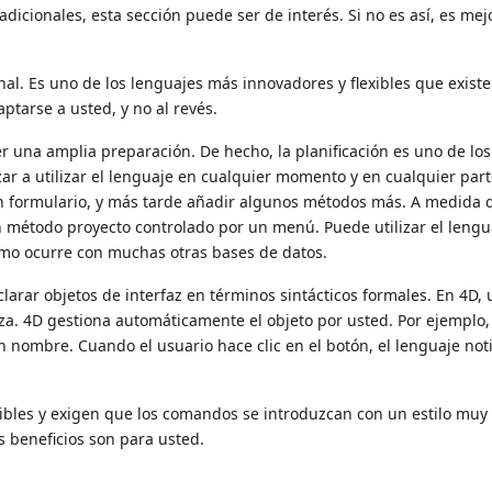
radicionales, esta sección puede ser de interés. Si no es así, es me
nal. Es uno de los lenguajes más innovadores y flexibles que exist
tarse a usted, y no al revés.
er una amplia preparación. De hecho, la planificación es uno de los
ar a utilizar el lenguaje en cualquier momento y en cualquier par
 formulario, y más tarde añadir algunos métodos más. A medida 
un método proyecto controlado por un menú. Puede utilizar el lengu
omo ocurre con muchas otras bases de datos.
clarar objetos de interfaz en términos sintácticos formales. En 4D,
iza. 4D gestiona automáticamente el objeto por usted. Por ejemplo,
un nombre. Cuando el usuario hace clic en el botón, el lenguaje noti
exibles y exigen que los comandos se introduzcan con un estilo muy
os beneficios son para usted.