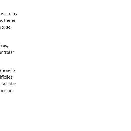
as en los
os tienen
ro, se
tros,
ontrolar
aje sería
íciles.
facilitar
ibro por
n