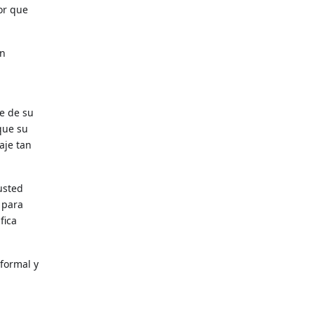
jor que
en
te de su
que su
aje tan
 usted
 para
fica
 formal y