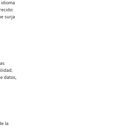
l idioma
recido:
ue surja
Las
ilidad.
e datos,
de la