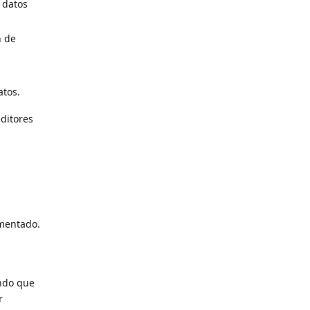
e datos
n de
atos.
editores
imentado.
ando que
r