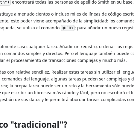
encontrará todas las personas de apellido Smith en su base.
ith")
ituye a menudo cientos o incluso miles de líneas de código escrit
ente, este poder viene acompañado de la simplicidad: los comand
úsqueda, se utiliza el comando
; para añadir un nuevo regist
QUERY
ilmente casi cualquier tarea. Añadir un registro, ordenar los regis
on comandos simples y directos. Pero el lenguaje también puede c
rolar el procesamiento de transacciones complejas y mucho más.
as con relativa sencillez. Realizar estas tareas sin utilizar el lengu
 comandos del lenguaje, algunas tareas pueden ser complejas y dif
ea; la propia tarea puede ser un reto y la herramienta sólo puede 
que escribir un libro sea más rápido y fácil, pero no escribirá el l
e gestión de sus datos y le permitirá abordar tareas complicadas co
co "tradicional"?