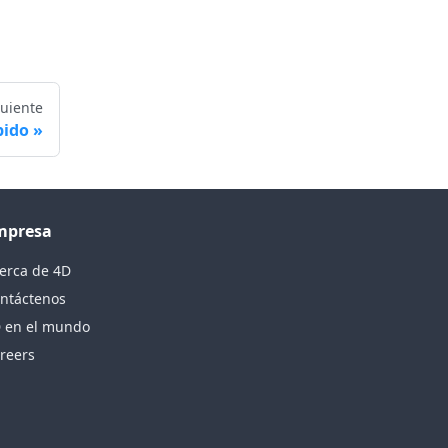
guiente
pido
mpresa
erca de 4D
ntáctenos
 en el mundo
reers