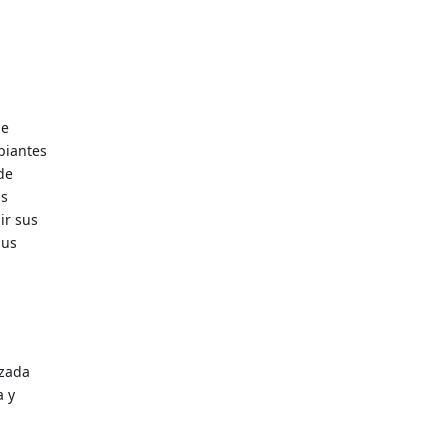
de
piantes
de
as
ir sus
sus
izada
a y