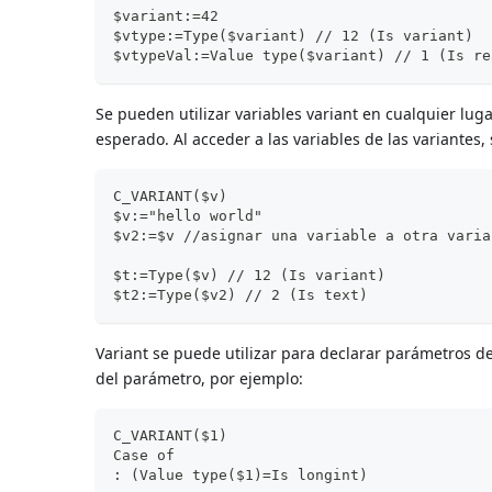
$variant:=42
$vtype:=Type($variant) // 12 (Is variant)
$vtypeVal:=Value type($variant) // 1 (Is re
Se pueden utilizar variables variant en cualquier lug
esperado. Al acceder a las variables de las variantes, 
C_VARIANT($v)
$v:="hello world"
$v2:=$v //asignar una variable a otra varia
$t:=Type($v) // 12 (Is variant)
$t2:=Type($v2) // 2 (Is text)
Variant se puede utilizar para declarar parámetros de
del parámetro, por ejemplo:
C_VARIANT($1)
Case of
: (Value type($1)=Is longint)