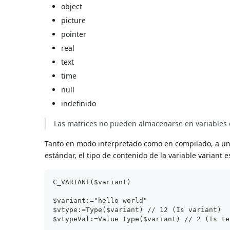
object
picture
pointer
real
text
time
null
indefinido
Las matrices no pueden almacenarse en variables d
Tanto en modo interpretado como en compilado, a una 
estándar, el tipo de contenido de la variable variant 
C_VARIANT($variant)
$variant:="hello world"
$vtype:=Type($variant) // 12 (Is variant)
$vtypeVal:=Value type($variant) // 2 (Is te