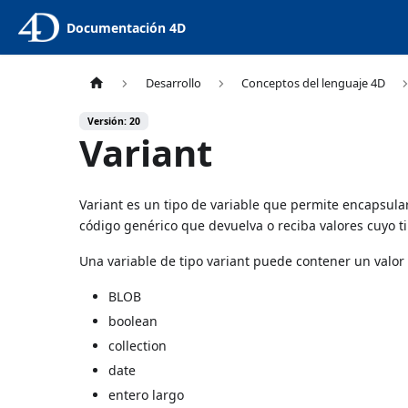
Documentación 4D
Desarrollo
Conceptos del lenguaje 4D
Versión: 20
Variant
Variant es un tipo de variable que permite encapsular
código genérico que devuelva o reciba valores cuyo ti
Una variable de tipo variant puede contener un valor 
BLOB
boolean
collection
date
entero largo