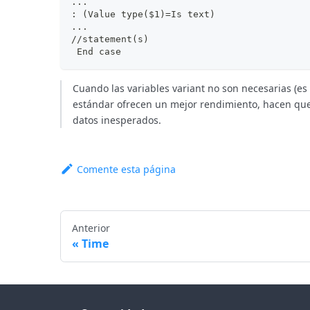
...
: (Value type($1)=Is text)
...
//statement(s)
 End case
Cuando las variables variant no son necesarias (es 
estándar ofrecen un mejor rendimiento, hacen que e
datos inesperados.
Comente esta página
Anterior
Time