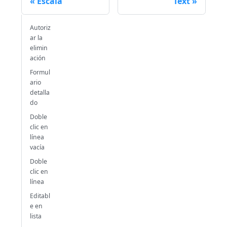
Escala
Text
Autoriz
ar la
elimin
ación
Formul
ario
detalla
do
Doble
clic en
línea
vacía
Doble
clic en
línea
Editabl
e en
lista