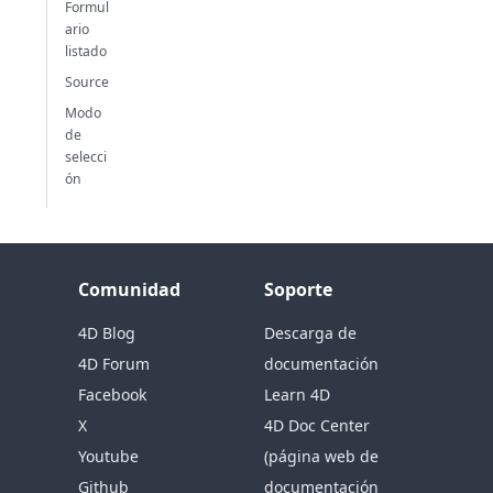
Formul
ario
listado
Source
Modo
de
selecci
ón
Comunidad
Soporte
4D Blog
Descarga de
4D Forum
documentación
Facebook
Learn 4D
X
4D Doc Center
Youtube
(página web de
Github
documentación