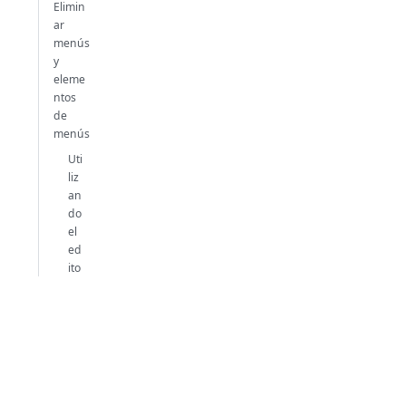
Elimin
ar
menús
y
eleme
ntos
de
menús
Uti
liz
an
do
el
ed
ito
r
de
m
en
ús
Uti
liz