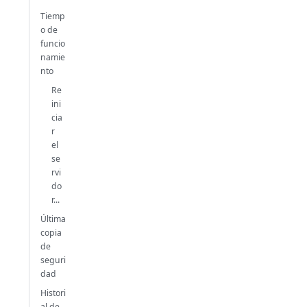
Tiemp
o de
funcio
namie
nto
Re
ini
cia
r
el
se
rvi
do
r...
Última
copia
de
seguri
dad
Histori
al de