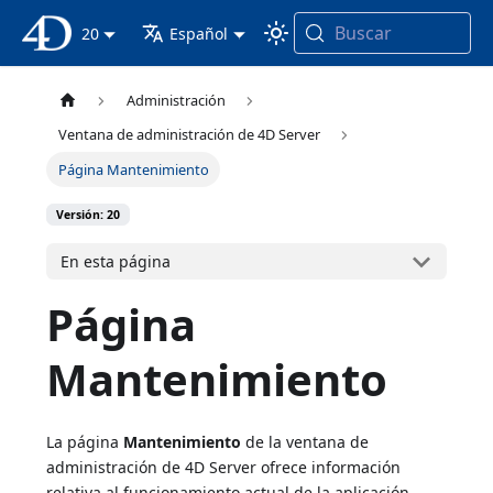
Buscar
Documentación 4D
20
Español
Administración
Ventana de administración de 4D Server
Página Mantenimiento
Versión: 20
En esta página
Página
Mantenimiento
La página
Mantenimiento
de la ventana de
administración de 4D Server ofrece información
relativa al funcionamiento actual de la aplicación.