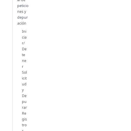
peticio
nes y
depur
ación
Ini
cia
r/
De
te
ne
r
Sol
icit
ud
y
De
pu
rar
Re
gis
tro
s