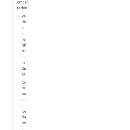
ompac
tación
Ve
rifi
ca
r
re
gis
tro
s e
ín
dic
es
Co
m
pa
cta
r
los
da
tos
...