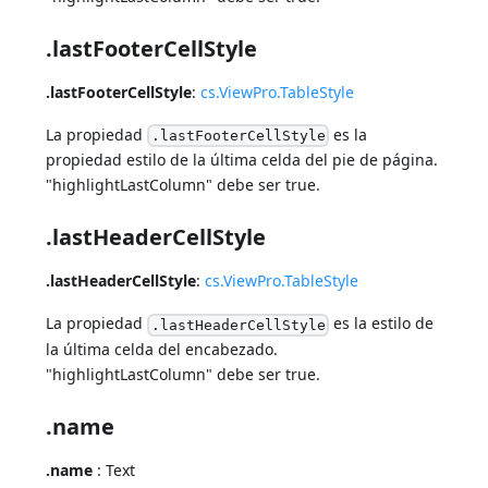
.lastFooterCellStyle
.lastFooterCellStyle
:
cs.ViewPro.TableStyle
La propiedad
es la
.lastFooterCellStyle
propiedad estilo de la última celda del pie de página.
"highlightLastColumn" debe ser true.
.lastHeaderCellStyle
.lastHeaderCellStyle
:
cs.ViewPro.TableStyle
La propiedad
es la estilo de
.lastHeaderCellStyle
la última celda del encabezado.
"highlightLastColumn" debe ser true.
.name
.name
: Text