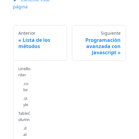
página
Anterior
Siguiente
Lista de los
Programación
métodos
avanzada con
Javascript
LineBo
rder
.co
lor
.st
yle
TableC
olumn
.d
at