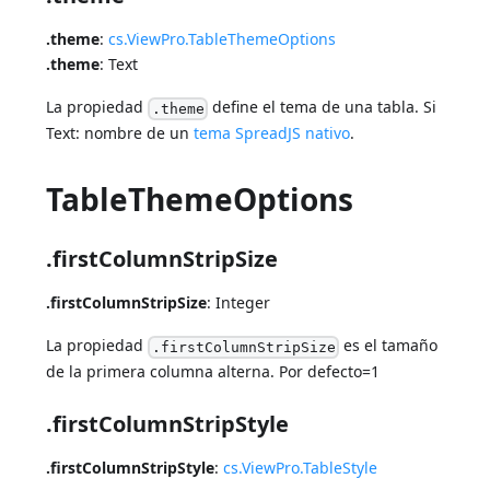
.theme
:
cs.ViewPro.TableThemeOptions
.theme
: Text
La propiedad
define el tema de una tabla. Si
.theme
Text: nombre de un
tema SpreadJS nativo
.
TableThemeOptions
.firstColumnStripSize
.firstColumnStripSize
: Integer
La propiedad
es el tamaño
.firstColumnStripSize
de la primera columna alterna. Por defecto=1
.firstColumnStripStyle
.firstColumnStripStyle
:
cs.ViewPro.TableStyle