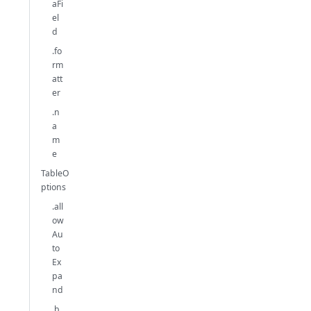
aFi
el
d
.fo
rm
att
er
.n
a
m
e
TableO
ptions
.all
ow
Au
to
Ex
pa
nd
.b