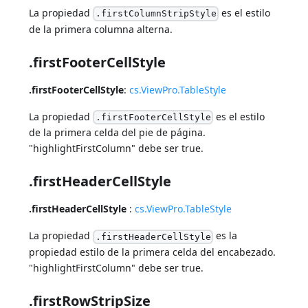
La propiedad
es el estilo
.firstColumnStripStyle
de la primera columna alterna.
.firstFooterCellStyle
.firstFooterCellStyle
:
cs.ViewPro.TableStyle
La propiedad
es el estilo
.firstFooterCellStyle
de la primera celda del pie de página.
"highlightFirstColumn" debe ser true.
.firstHeaderCellStyle
.firstHeaderCellStyle
:
cs.ViewPro.TableStyle
La propiedad
es la
.firstHeaderCellStyle
propiedad estilo de la primera celda del encabezado.
"highlightFirstColumn" debe ser true.
.firstRowStripSize