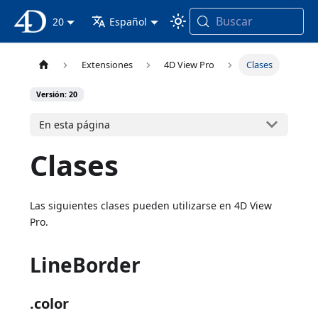
Buscar
Documentación 4D
20
Español
Extensiones
4D View Pro
Clases
Versión: 20
En esta página
Clases
Las siguientes clases pueden utilizarse en 4D View
Pro.
LineBorder
.color