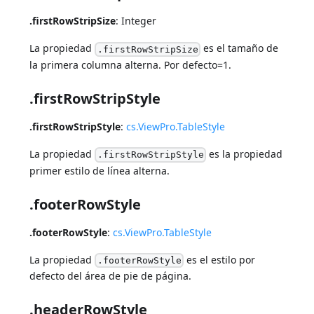
.firstRowStripSize
: Integer
La propiedad
es el tamaño de
.firstRowStripSize
la primera columna alterna. Por defecto=1.
.firstRowStripStyle
.firstRowStripStyle
:
cs.ViewPro.TableStyle
La propiedad
es la propiedad
.firstRowStripStyle
primer estilo de línea alterna.
.footerRowStyle
.footerRowStyle
:
cs.ViewPro.TableStyle
La propiedad
es el estilo por
.footerRowStyle
defecto del área de pie de página.
.headerRowStyle