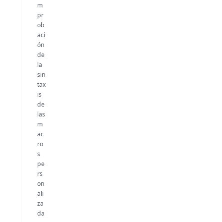
m
pr
ob
aci
ón
de
la
sin
tax
is
de
las
m
ac
ro
s
pe
rs
on
ali
za
da