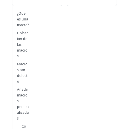
¿Qué
es una
macro?
Ubicac
ión de
las
macro
s
Macro
s por
defect
o
Añadir
macro
s
person
alizada
s
Co