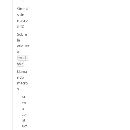
s
Síntaxi
s de
macro
s 4D
Sobre
la
etiquet
a
<meth
od>
Llama
ndo
macro
s
M
en
ú
co
nt
ext