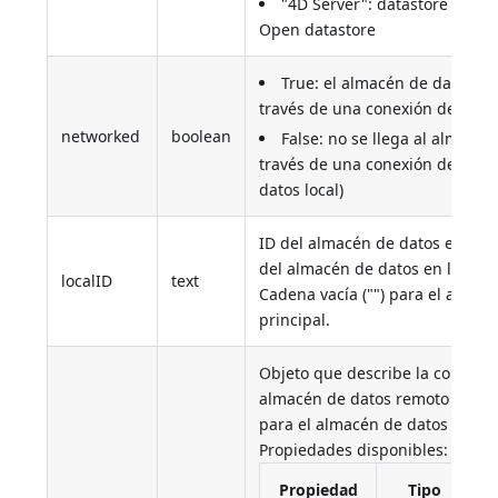
"4D Server": datastore remot
Open datastore
True: el almacén de datos se
través de una conexión de red.
networked
boolean
False: no se llega al almacén
través de una conexión de red 
datos local)
ID del almacén de datos en la 
del almacén de datos en la máq
localID
text
Cadena vacía ("") para el almac
principal.
Objeto que describe la conexión
almacén de datos remoto (no s
para el almacén de datos princi
Propiedades disponibles:
Propiedad
Tipo
D