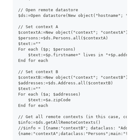
// Open remote datastore
$ds:=Open datastore(New object("hostname"; "www.
// Set context A
$contextA:=New object("context"; "contextA")
$persons:=$ds.Persons.all($contextA)
$text:=""
For each ($p; $persons)
    $text:=$p.firstname+" lives in "+$p.address.
End for each
// Set context B
$contextB:=New object("context"; "contextB")
$addresses:=$ds.Address.all($contextB)
$text:=""
For each ($a; $addresses)
    $text:=$a.zipCode
End for each
// Get all remote contexts (in this case, contex
$info:=$ds.getAllRemoteContexts()
//$info = [{name:"contextB"; dataclass: "Address
{name:"contextA";dataclass:"Persons";main:"first