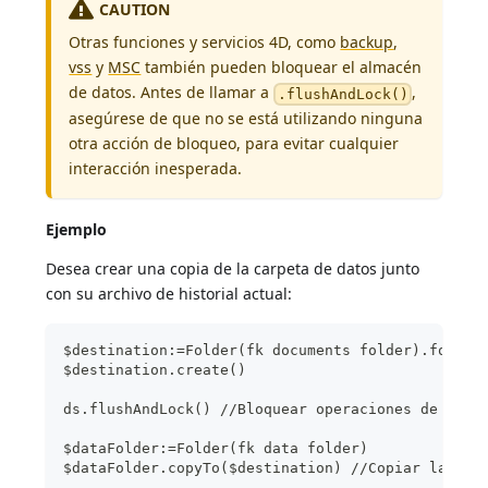
CAUTION
Otras funciones y servicios 4D, como
backup
,
vss
y
MSC
también pueden bloquear el almacén
de datos. Antes de llamar a
,
.flushAndLock()
asegúrese de que no se está utilizando ninguna
otra acción de bloqueo, para evitar cualquier
interacción inesperada.
Ejemplo
Desea crear una copia de la carpeta de datos junto
con su archivo de historial actual:
$destination:=Folder(fk documents folder).folder
$destination.create()
ds.flushAndLock() //Bloquear operaciones de escr
$dataFolder:=Folder(fk data folder) 
$dataFolder.copyTo($destination) //Copiar la car