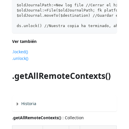
$oldJournalPath:=New log file //Cerrar el histor
$oldJournal:=File($oldJournalPath; fk platform p
$oldJournal.moveTo($destination) //Guardar el an
ds.unlock() //Nuestra copia ha terminado, ahora 
Ver también
.locked()
.unlock()
.getAllRemoteContexts()
Historia
.getAllRemoteContexts()
: Collection