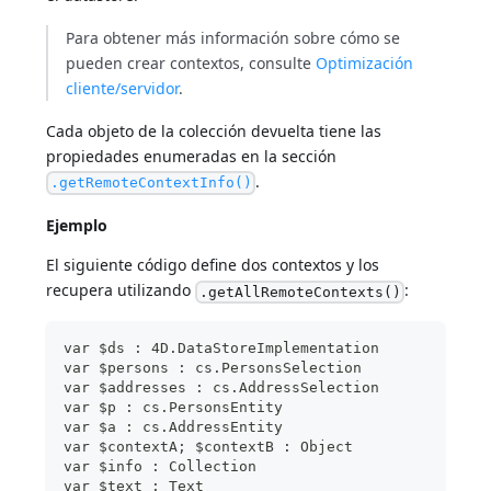
Para obtener más información sobre cómo se
pueden crear contextos, consulte
Optimización
cliente/servidor
.
Cada objeto de la colección devuelta tiene las
propiedades enumeradas en la sección
.
.getRemoteContextInfo()
Ejemplo
El siguiente código define dos contextos y los
recupera utilizando
:
.getAllRemoteContexts()
var $ds : 4D.DataStoreImplementation
var $persons : cs.PersonsSelection
var $addresses : cs.AddressSelection
var $p : cs.PersonsEntity
var $a : cs.AddressEntity
var $contextA; $contextB : Object
var $info : Collection
var $text : Text