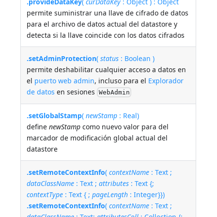
.provideDataKey
(
curDataKey
: Object ) : Object
permite suministrar una llave de cifrado de datos
para el archivo de datos actual del datastore y
detecta si la llave coincide con los datos cifrados
.setAdminProtection
(
status
: Boolean )
permite deshabilitar cualquier acceso a datos en
el
puerto web admin
, incluso para el
Explorador
de datos
en sesiones
WebAdmin
.setGlobalStamp
(
newStamp
: Real)
define
newStamp
como nuevo valor para del
marcador de modificación global actual del
datastore
.setRemoteContextInfo
(
contextName
: Text ;
dataClassName
: Text ;
attributes
: Text {;
contextType
: Text { ;
pageLength
: Integer}})
.setRemoteContextInfo
(
contextName
: Text ;
dataClassName
: Text;
attributesColl
: Collection {;