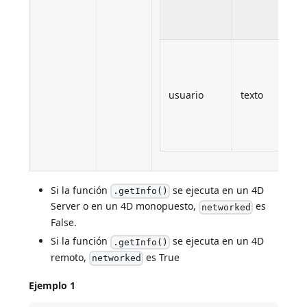
(
m
U
a
e
usuario
texto
a
d
r
Si la función
se ejecuta en un 4D
.getInfo()
Server o en un 4D monopuesto,
es
networked
False.
Si la función
se ejecuta en un 4D
.getInfo()
remoto,
es True
networked
Ejemplo 1