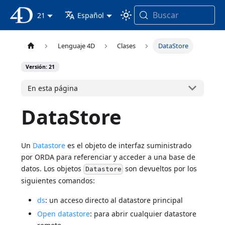
Buscar
Documentación 4D
21
Español
Lenguaje 4D
Clases
DataStore
Versión: 21
En esta página
DataStore
Un
Datastore
es el objeto de interfaz suministrado
por ORDA para referenciar y acceder a una base de
datos. Los objetos
son devueltos por los
Datastore
siguientes comandos:
ds
: un acceso directo al datastore principal
Open datastore
: para abrir cualquier datastore