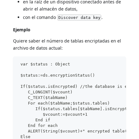
en la raíz de un dispositivo conectado antes de
abrir el almacén de datos,
con el comando
.
Discover data key
Ejemplo
Quiere saber el número de tablas encriptadas en el
archivo de datos actual:
 var $status : Object
 $status:=ds.encryptionStatus()
 If($status.isEncrypted) //the database is encry
    C_LONGINT($vcount)
    C_TEXT($tabName)
    For each($tabName;$status.tables)
       If($status.tables[$tabName].isEncrypted)
          $vcount:=$vcount+1
       End if
    End for each
    ALERT(String($vcount)+" encrypted table(s) i
 Else