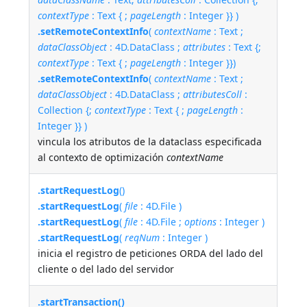
contextType
: Text { ;
pageLength
: Integer }} )
.setRemoteContextInfo
(
contextName
: Text ;
dataClassObject
: 4D.DataClass ;
attributes
: Text {;
contextType
: Text { ;
pageLength
: Integer }})
.setRemoteContextInfo
(
contextName
: Text ;
dataClassObject
: 4D.DataClass ;
attributesColl
:
Collection {;
contextType
: Text { ;
pageLength
:
Integer }} )
vincula los atributos de la dataclass especificada
al contexto de optimización
contextName
.startRequestLog
()
.startRequestLog
(
file
: 4D.File )
.startRequestLog
(
file
: 4D.File ;
options
: Integer )
.startRequestLog
(
reqNum
: Integer )
inicia el registro de peticiones ORDA del lado del
cliente o del lado del servidor
.startTransaction()