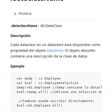
Historia
.dataclassName
: 4D.DataClass
Descripción
Cada dataclass en un datastore está disponible como
propiedad del objeto
DataStore
. El objeto devuelto
contiene una descripción de la clase de datos.
Ejemplo
 var $emp : cs.Employee
 var $sel : cs.EmployeeSelection
 $emp:=ds.Employee //$emp contiene la dataclass 
 $sel:=$emp.all() //obtiene una selección de ent
  //también puede escribir directamente:
 $sel:=ds.Employee.all()