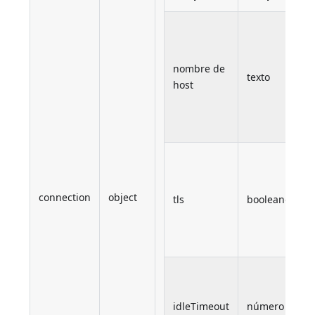
D
o
d
nombre de
texto
d
host
r
+
d
T
u
c
connection
object
tls
booleano
s
e
r
T
i
idleTimeout
número
d