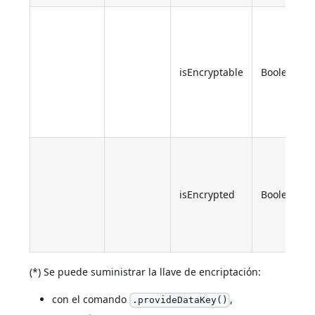
isEncryptable
Boolean
isEncrypted
Boolean
(*) Se puede suministrar la llave de encriptación:
con el comando
,
.provideDataKey()