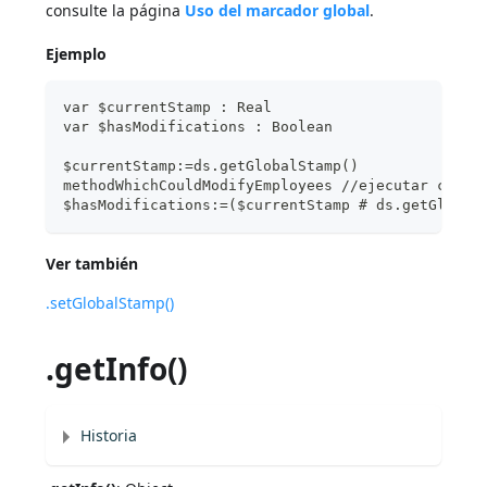
consulte la página
Uso del marcador global
.
Ejemplo
var $currentStamp : Real
var $hasModifications : Boolean
$currentStamp:=ds.getGlobalStamp()
methodWhichCouldModifyEmployees //ejecutar códig
$hasModifications:=($currentStamp # ds.getGlobal
Ver también
.setGlobalStamp()
.getInfo()
Historia