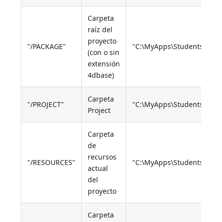
Carpeta
raíz del
proyecto
"/PACKAGE"
"C:\MyApps\Students\"
(con o sin
extensión
4dbase)
Carpeta
"/PROJECT"
"C:\MyApps\Students\Proje
Project
Carpeta
de
recursos
"/RESOURCES"
"C:\MyApps\Students\Reso
actual
del
proyecto
Carpeta