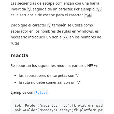
Las secuencias de escape comienzan con una barra
invertida
, seguida de un caracter. Por ejemplo,
\
\t
es la secuencia de escape para el caracter
.
Tab
Dado que el caracter
también se utiliza como
\
separador en los nombres de rutas en Windows, es
necesario introducir un doble
en los nombres de
\\
rutas.
macOS
Se soportan los siguientes modelos (sintaxis HFS+):
los separadores de carpetas son ":"
la ruta no debe comenzar con un ":"
Ejemplos con
:
Folder
$ok:=Folder("macintosh hd:";fk platform path).cr
$ok:=Folder("Monday:Tuesday";fk platform path).c