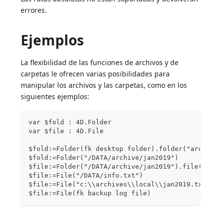
errores.
Ejemplos
La flexibilidad de las funciones de archivos y de
carpetas le ofrecen varias posibilidades para
manipular los archivos y las carpetas, como en los
siguientes ejemplos:
var $fold : 4D.Folder
var $file : 4D.File
$fold:=Folder(fk desktop folder).folder("archive
$fold:=Folder("/DATA/archive/jan2019")
$file:=Folder("/DATA/archive/jan2019").file("tot
$file:=File("/DATA/info.txt")
$file:=File("c:\\archives\\local\\jan2019.txt";f
$file:=File(fk backup log file)