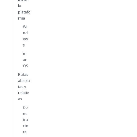
la
platafo
rma
Wi
nd
ow
s
m
ac
OS
Rutas
absolu
tas y
relativ
as
Co
ns
tru
cto
re