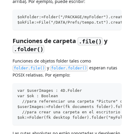
arriba). Por ejemplo, puede escribir:
$okFolder:=Folder("/PACKAGE/myFolder").create() 
$okFile:=File("/DATA/Prefs/tempo.txt").create() 
Funciones de carpeta
y
.file()
.folder()
Funciones de objetos folder tales como
y
esperan rutas
folder.file()
folder.folder()
POSIX relativas. Por ejemplo:
var $userImages : 4D.Folder
var $ok : Boolean
  //para referenciar una carpeta "Picture" dentr
$userImages:=Folder(fk documents folder).folder(
  //para crear una carpeta en el escritorio
$ok:=Folder(fk desktop folder).folder("myFolder"
Las rutas absolutas no están soportadas y devolverán