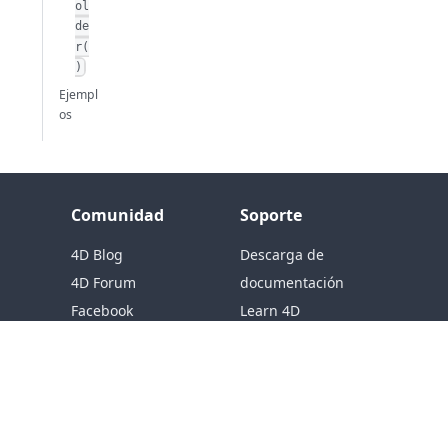
ol
de
r(
)
Ejempl
os
Comunidad
Soporte
4D Blog
Descarga de
4D Forum
documentación
Facebook
Learn 4D
X
4D Doc Center
Youtube
(página web de
Github
documentación
antigua)