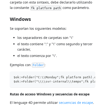
carpeta con esta sintaxis, debe declararlo utilizando
la constante
como parámetro.
fk platform path
Windows
Se soportan los siguientes modelos:
los separadores de carpetas son "\"
el texto contiene ":" y "\" como segundo y tercer
carácter,
el texto comienza por "\".
Ejemplos con
:
Folder
$ok:=Folder("C:\\Monday";fk platform path).creat
$ok:=Folder("\\\\svr-internal\\tempo";fk platfor
Rutas de acceso Windows y secuencias de escape
El lenguaje 4D permite utilizar
secuencias de escape
.