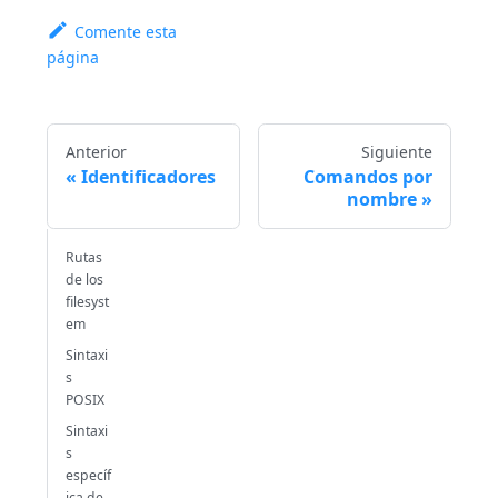
Comente esta
página
Anterior
Siguiente
Identificadores
Comandos por
nombre
Rutas
de los
filesyst
em
Sintaxi
s
POSIX
Sintaxi
s
específ
ica de