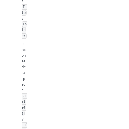
s
Fi
le
y
Fo
ld
er
Fu
nci
on
es
de
ca
rp
et
a
.f
il
e(
)
y
.f