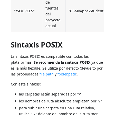
de
fuentes
"/SOURCES"
"C:\MyApps\Students\Proje
del
proyecto
actual
Sintaxis POSIX
La sintaxis POSIX es compatible con todas las
plataformas.
Se recomienda la sintaxis POSIX
ya que
es la más flexible. Se utiliza por defecto (devuelto por
las propiedades
file.path
y
folder.path
).
Con esta sintaxis:
las carpetas están separadas por "/"
los nombres de ruta absolutos empiezan por "/"
para subir una carpeta en una ruta relativa,
utilice "../" delante del nombre de la ruta (por