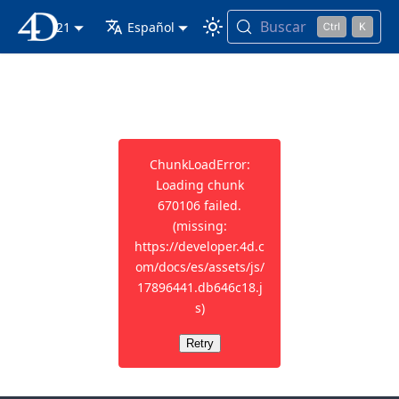
Buscar
21
Documentación 4D
Español
ChunkLoadError:
Loading chunk
670106 failed.
(missing:
https://developer.4d.c
om/docs/es/assets/js/
17896441.db646c18.j
s)
Retry