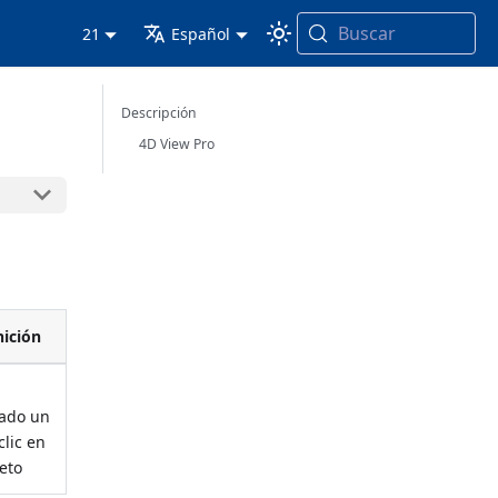
Buscar
21
Español
Descripción
4D View Pro
nición
uado un
clic en
eto