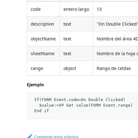
code
entero largo
13
description
text
"On Double Clicked
objectName
text
Nombre del área 4D
sheetName
text
Nombre de la hoja 
range
object
Rango de celdas
Ejemplo
 If(FORM Event.code=On Double Clicked)
   $value:=VP Get value(FORM Event.range)
 End if
Comente esta página