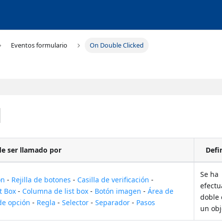
Eventos formulario
On Double Clicked
d
e ser llamado por
Defi
Se ha
ón
-
Rejilla de botones
-
Casilla de verificación
-
efect
st Box
-
Columna de list box
-
Botón imagen
-
Área de
doble 
de opción
-
Regla
-
Selector
-
Separador
-
Pasos
un obj