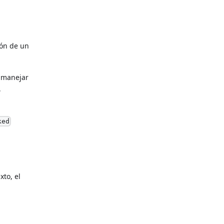
ión de un
 manejar
,
ked
xto, el