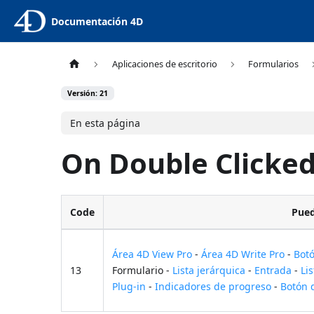
Documentación 4D
Aplicaciones de escritorio
Formularios
Versión: 21
En esta página
On Double Clicke
Code
Pued
Área 4D View Pro
-
Área 4D Write Pro
-
Bot
13
Formulario -
Lista jerárquica
-
Entrada
-
Li
Plug-in
-
Indicadores de progreso
-
Botón 