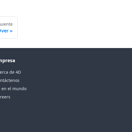
guiente
Over
mpresa
erca de 4D
ntáctenos
 en el mundo
reers