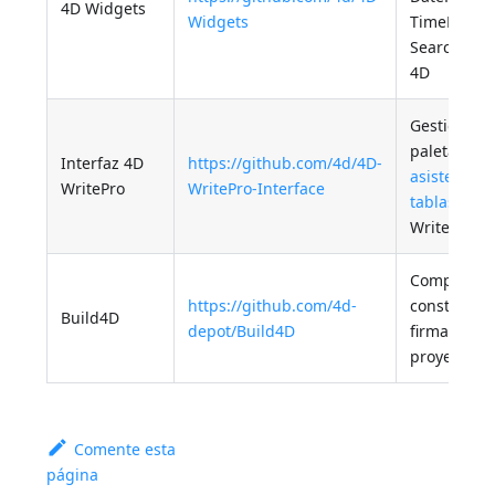
4D Widgets
Widgets
TimePicker,
SearchPick
4D
Gestión de
paletas y d
Interfaz 4D
https://github.com/4d/4D-
asistente d
WritePro
WritePro-Interface
tablas
en 4
Write Pro
Compilar,
https://github.com/4d-
construir y
Build4D
depot/Build4D
firmar
proyectos
Comente esta
página