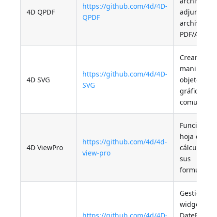
archivos
https://github.com/4d/4D-
4D QPDF
adjuntos d
QPDF
archivos
PDF/A-3
Crear y
manipular
https://github.com/4d/4D-
4D SVG
objetos
SVG
gráficos sv
comunes
Funciones 
hoja de
https://github.com/4d/4d-
4D ViewPro
cálculo en
view-pro
sus
formulario
Gestione lo
widgets
https://github.com/4d/4D-
DatePicker,