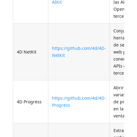
AIKit
las APIs
OpenAI de
terceros
Conjunto d
herramient
de servicio
https://github.com/4d/4D-
4D NetKit
web para
NetKit
conectarse
APIs de
terceros
Abrir una o
varias barr
https://github.com/4d/4D-
4D Progress
de progres
Progress
en la mism
ventana
Extraer