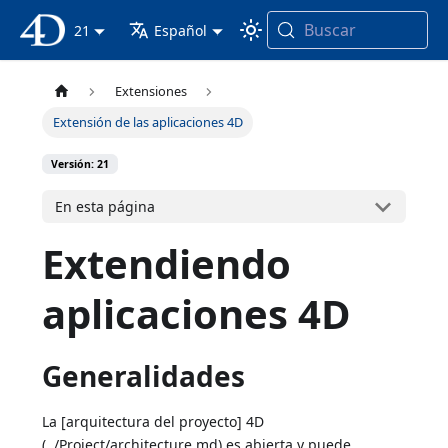
Buscar
Documentación 4D
21
Español
Extensiones
Extensión de las aplicaciones 4D
Versión: 21
En esta página
Extendiendo
aplicaciones 4D
Generalidades
La [arquitectura del proyecto] 4D
(../Project/architecture.md) es abierta y puede