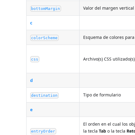
Valor del margen vertical 
bottomMargin
c
Esquema de colores para 
colorScheme
Archivo(s) CSS utilizado(s
css
d
Tipo de formulario
destination
e
El orden en el cual los o
la tecla
Tab
o la tecla
Ret
entryOrder