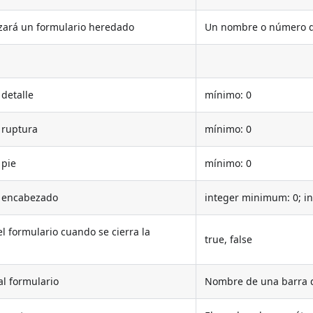
izará un formulario heredado
Un nombre o número d
 detalle
mínimo: 0
 ruptura
mínimo: 0
 pie
mínimo: 0
e encabezado
integer minimum: 0; i
l formulario cuando se cierra la
true, false
al formulario
Nombre de una barra 