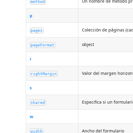
Un nombre de método pr
method
p
Colección de páginas (ca
pages
object
pageFormat
r
Valor del margen horizont
rightMargin
s
Especifica si un formular
shared
w
Ancho del formulario
width