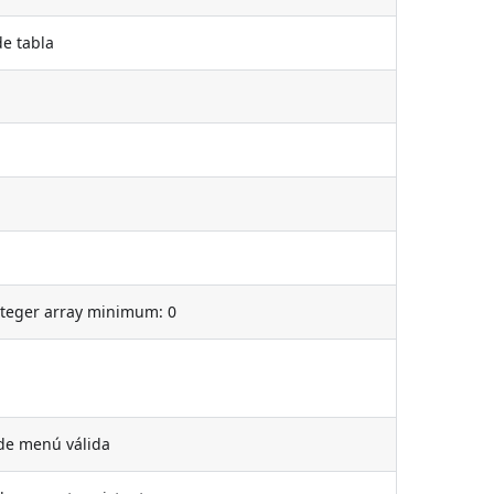
e tabla
nteger array minimum: 0
de menú válida