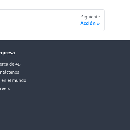
Siguiente
Acción
mpresa
erca de 4D
ntáctenos
 en el mundo
reers