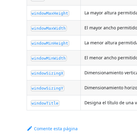
La mayor altura permitida
windowMaxHeight
El mayor ancho permitido
windowMaxWidth
La menor altura permitid
windowMinHeight
El menor ancho permitido
windowMinWidth
Dimensionamiento vertica
windowSizingX
Dimensionamiento horizon
windowSizingY
Designa el título de una 
windowTitle
Comente esta página