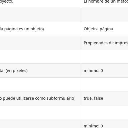
oyecto.
El nombre de un métod
da página es un objeto)
Objetos página
Propiedades de impres
al (en píxeles)
mínimo: 0
io puede utilizarse como subformulario
true, false
mínimo: 0