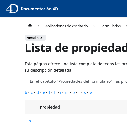
Documentación 4D
Aplicaciones de escritorio
Formularios
Versión: 21
Lista de propieda
Esta página ofrece una lista completa de todas las 
su descripción detallada.
En el capítulo "Propiedades del formulario", las 
b
-
c
-
d
-
e
-
f
-
h
-
i
-
m
-
p
-
r
-
s
-
w
Propiedad
b