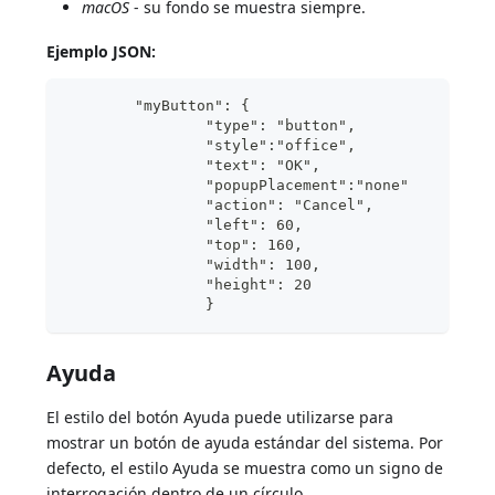
macOS
- su fondo se muestra siempre.
Ejemplo JSON:
	"myButton": {
                "type": "button",	
                "style":"office",
                "text": "OK",
                "popupPlacement":"none"	
                "action": "Cancel", 
                "left": 60,		
                "top": 160,	
                "width": 100,
                "height": 20	
                }
Ayuda
El estilo del botón Ayuda puede utilizarse para
mostrar un botón de ayuda estándar del sistema. Por
defecto, el estilo Ayuda se muestra como un signo de
interrogación dentro de un círculo.