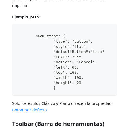
imprimir.
Ejemplo JSON:
	"myButton": {
                "type": "button",	
                "style":"flat",	
                "defaultButton":"true"	
                "text": "OK",	
                "action": "Cancel", 
                "left": 60,			
                "top": 160,			
                "width": 100,	
                "height": 20	
                }
Sólo los estilos Clásico y Plano ofrecen la propiedad
Botón por defecto
.
Toolbar (Barra de herramientas)