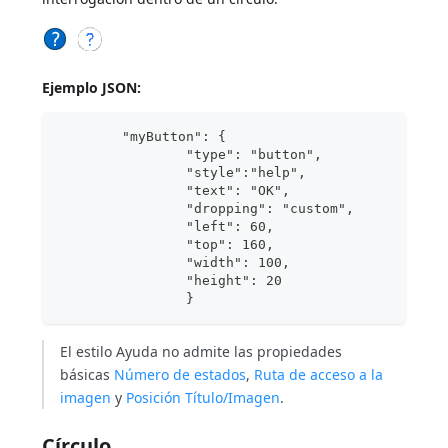
Ejemplo JSON:
	"myButton": {
                "type": "button",
                "style":"help",		
                "text": "OK",	
                "dropping": "custom", 
                "left": 60,	
                "top": 160,		
                "width": 100,	
                "height": 20	
                }
El estilo Ayuda no admite las propiedades
básicas
Número de estados
,
Ruta de acceso a la
imagen
y
Posición Título/Imagen
.
Círculo