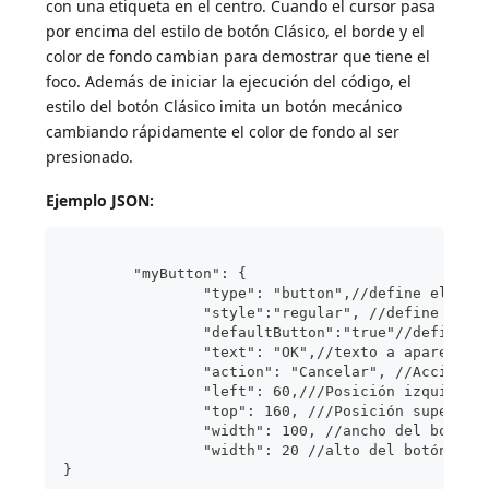
con una etiqueta en el centro. Cuando el cursor pasa
por encima del estilo de botón Clásico, el borde y el
color de fondo cambian para demostrar que tiene el
foco. Además de iniciar la ejecución del código, el
estilo del botón Clásico imita un botón mecánico
cambiando rápidamente el color de fondo al ser
presionado.
Ejemplo JSON:
	"myButton": {
		"type": "button",//define el tip
		"style":"regular", //define el e
		"defaultButton":"true"//define 
		"text": "OK",//texto a aparecer 
		"action": "Cancelar", //Acción a
		"left": 60,///Posición izquierda
		"top": 160, ///Posición superior
	  	"width": 100, //ancho del botón
		"width": 20 //alto del botón
}