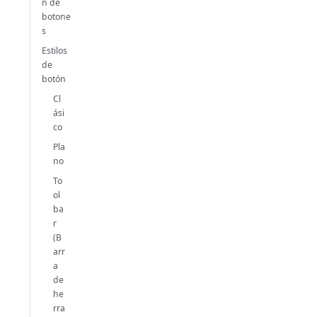
n de
botone
s
Estilos
de
botón
Cl
ási
co
Pla
no
To
ol
ba
r
(B
arr
a
de
he
rra