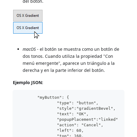
del botón.
macOS
- el botón se muestra como un botón de
dos tonos. Cuando utiliza la propiedad "Con
menú emergente", aparece un triángulo a la
derecha y en la parte inferior del botón.
Ejemplo JSON:
	"myButton": {
                "type": "button",	
                "style":"gradientBevel",
                "text": "OK",	
                "popupPlacement":"linked"
                "action": "Cancel", 	
                "left": 60,		
                "top": 160,	