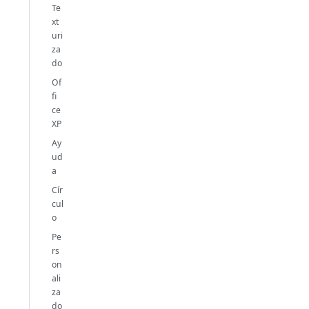
Te
xt
uri
za
do
Of
fi
ce
XP
Ay
ud
a
Cír
cul
o
Pe
rs
on
ali
za
do