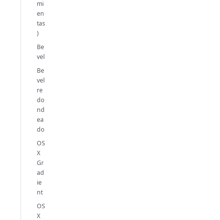
mi
en
tas
)
Be
vel
Be
vel
re
do
nd
ea
do
OS
X
Gr
ad
ie
nt
OS
X