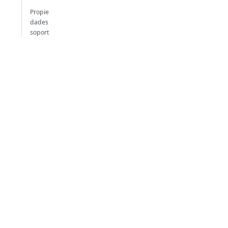
Propie
dades
soport
adas
Evento
s
soport
ados
Comunidad
Soporte
4D Blog
Descarga de
4D Forum
documentación
Facebook
Learn 4D
X
4D Doc Center
Youtube
(página web de