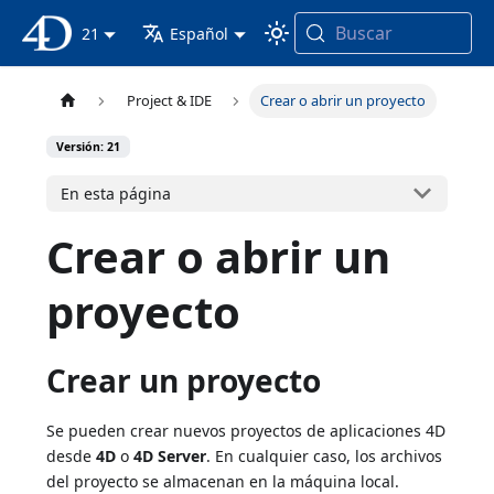
Buscar
Documentación 4D
21
Español
Project & IDE
Crear o abrir un proyecto
Versión: 21
En esta página
Crear o abrir un
proyecto
Crear un proyecto
Se pueden crear nuevos proyectos de aplicaciones 4D
desde
4D
o
4D Server
. En cualquier caso, los archivos
del proyecto se almacenan en la máquina local.