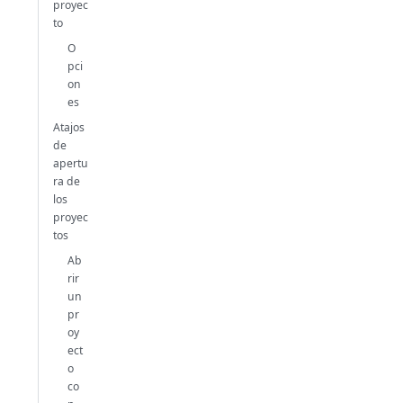
proyec
to
O
pci
on
es
Atajos
de
apertu
ra de
los
proyec
tos
Ab
rir
un
pr
oy
ect
o
co