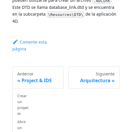
pueden utilizarse para crear un archivo
.
.4DLink
Este DTD se llama database_link.dtd y se encuentra
en la subcarpeta
de la aplicación
\Resources\DTD\
4D.
Comente esta
página
Anterior
Siguiente
Project & IDE
Arquitectura
Crear
un
proyec
to
Abrir
un