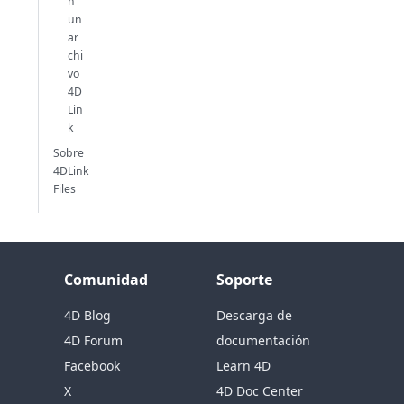
n
un
ar
chi
vo
4D
Lin
k
Sobre
4DLink
Files
Comunidad
Soporte
4D Blog
Descarga de
4D Forum
documentación
Facebook
Learn 4D
X
4D Doc Center