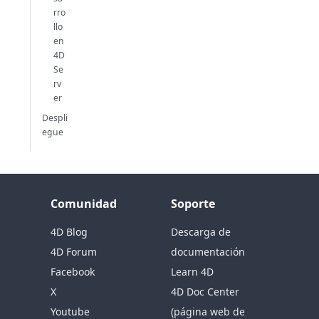
rro
llo
en
4D
Se
rv
er
Despli
egue
Comunidad
Soporte
4D Blog
Descarga de
4D Forum
documentación
Facebook
Learn 4D
X
4D Doc Center
Youtube
(página web de