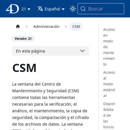
Buscar
Documentación 4D
21
Español
Administración
CSM
Acceso
en
Versión: 21
modo
de
En esta página
mante
nimien
CSM
to
Acceso
al
La ventana del Centro de
modo
estánd
Mantenimiento y Seguridad (CSM)
ar
contiene todas las herramientas
necesarias para la verificación, el
Dispon
ibilida
análisis, el mantenimiento, la copia de
d de
seguridad, la compactación y el cifrado
las
de los archivos de datos. La ventana
funcio