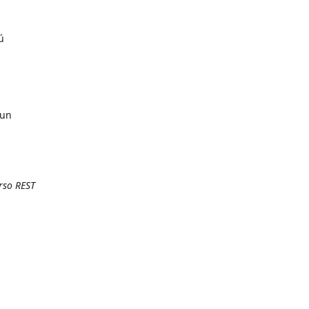
ú
 un
rso REST