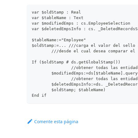
var $oldStamp : Real
var $tableName : Text
var $modifiedEmps : cs.EmployeeSelection
var $deletedEmpsInfo : cs. _DeletedRecordsS
$tableName:="Employee"
$oldStamp:=... ///carga el valor del sello 
	///desde el cual desea comparar el
If ($oldStamp # ds.getGlobalStamp())
		//obtener todas las entida
	$modifiedEmps:=ds[$tableName].quer
		//obtener todas las entida
	$deletedEmpsInfo:=ds. _DeletedReco
	$oldStamp; $tableName)
End if
Comente esta página