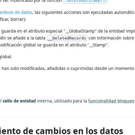
e ser modificado por la función
.
.setGlobalStamp()
cambios de datos
, las siguientes acciones son ejecutadas automát
icar, borrar):
se guarda en el atributo especial "__GlobalStamp" de la entidad imp
ién se añade a la tabla
con información sobre 
__DeletedRecords
modificación global se guarda en el atributo "__Stamp".
global.
ue han sido modificadas, añadidas o suprimidas desde un momento
el
sello de entidad
interna, utilizado para la
funcionalidad bloqueo
iento de cambios en los datos