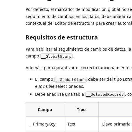
Por defecto, el marcador de modificación global no se
seguimiento de cambios en los datos, debe añadir cam
contextual del Editor de estructura para crear autom
Requisitos de estructura
Para habilitar el seguimiento de cambios de datos, l
campo
.
__GlobalStamp
Además, para garantizar el correcto funcionamiento d
El campo
debe ser del tipo
Ente
__GlobalStamp
e
Invisible
seleccionadas.
Debe añadirse una tabla
, c
__DeletedRecords
Campo
Tipo
__PrimaryKey
Text
Llave primaria