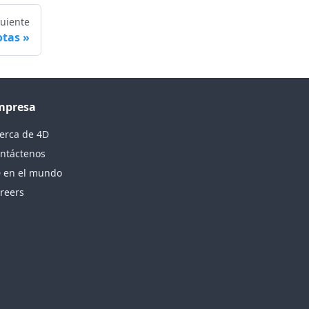
guiente
otas
mpresa
erca de 4D
ntáctenos
 en el mundo
reers