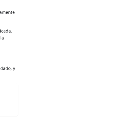
icamente
licada.
la
 dado, y