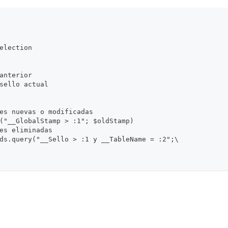
election
anterior  
 sello actual
des nuevas o modificadas
y("__GlobalStamp > :1"; $oldStamp)
des eliminadas
rds.query("__Sello > :1 y __TableName = :2";\