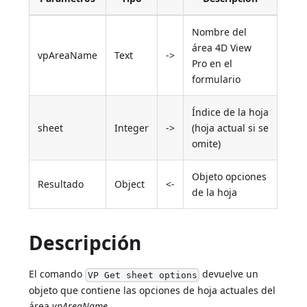
Nombre del
área 4D View
vpAreaName
Text
->
Pro en el
formulario
Índice de la hoja
sheet
Integer
->
(hoja actual si se
omite)
Objeto opciones
Resultado
Object
<-
de la hoja
Descripción
El comando
devuelve un
VP Get sheet options
objeto que contiene las opciones de hoja actuales del
área
vpAreaName
.