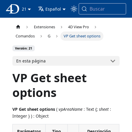
Buscar
Documentación 4D
21
Español
Extensiones
4D View Pro
Comandos
G
VP Get sheet options
Versión: 21
En esta página
VP Get sheet
options
VP Get sheet options
(
vpAreaName
: Text {;
sheet
:
Integer } ) : Object
Parámetros
Tipo
Descripción