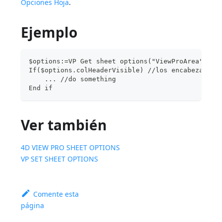
Opciones Hoja
.
Ejemplo
$options:=VP Get sheet options("ViewProArea")
If($options.colHeaderVisible) //los encabezados 
    ... //do something
End if
Ver también
4D VIEW PRO SHEET OPTIONS
VP SET SHEET OPTIONS
Comente esta
página