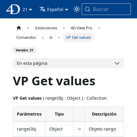
Buscar
Documentación 4D
21
Español
Extensiones
4D View Pro
Comandos
G
VP Get values
Versión: 21
En esta página
VP Get values
VP Get values
(
rangeObj
: Object ) : Collection
Parámetros
Tipo
Descripción
rangeObj
Object
->
Objeto rango