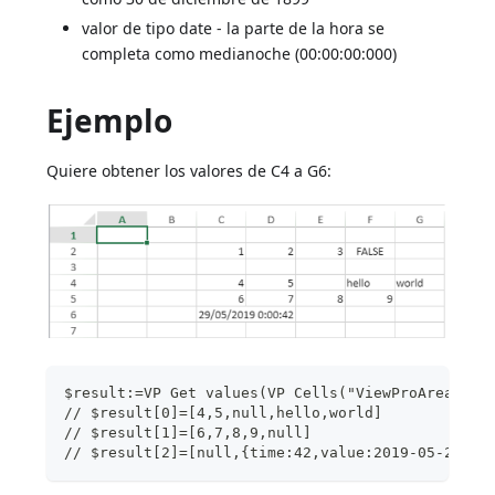
valor de tipo date - la parte de la hora se
completa como medianoche (00:00:00:000)
Ejemplo
Quiere obtener los valores de C4 a G6:
$result:=VP Get values(VP Cells("ViewProArea";2;
// $result[0]=[4,5,null,hello,world]
// $result[1]=[6,7,8,9,null]
// $result[2]=[null,{time:42,value:2019-05-29T00