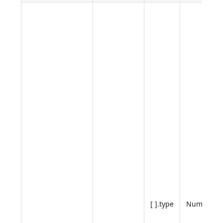
[ ].type
Number