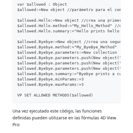
var $allowed : Object
$allowed:=New object //parámetro para el comando
$allowed.Hello:=New object //crea una primera fu
$allowed.Hello.method:="My_Hello_Method" //defin
$allowed.Hello.summary:="Hello prints hello worl
$allowed.Byebye:=New object //crea una segunda f
$allowed.Byebye.method:="My_ByeBye_Method"
$allowed.Byebye.parameters:=New collection
$allowed.Byebye.parameters.push(New object("name
$allowed.Byebye.parameters.push(New object("name
$allowed.Byebye.parameters.push(New object("name
$allowed.Byebye.summary:="Byebye prints a custom
$allowed.Byebye.minParams:=3
$allowed.Byebye.maxParams:=3
VP SET ALLOWED METHODS($allowed)
Una vez ejecutado este código, las funciones
definidas pueden utilizarse en las fórmulas 4D View
Pro: