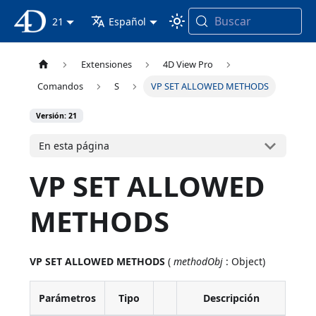
Buscar
Documentación 4D
21
Español
Extensiones
4D View Pro
Comandos
S
VP SET ALLOWED METHODS
Versión: 21
En esta página
VP SET ALLOWED
METHODS
VP SET ALLOWED METHODS
(
methodObj
: Object)
Parámetros
Tipo
Descripción