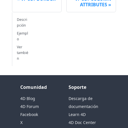
ATTRIBUTES
Descri
pción
Ejempl
o
Ver
tambié
n
Comunidad
Soporte
4D Blog
Descarga de
4D Forum
documentación
Facebook
Learn 4D
X
4D Doc Center