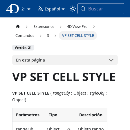
Buscar
Documentación 4D
21
Español
Extensiones
4D View Pro
Comandos
S
VP SET CELL STYLE
Versión: 21
En esta página
VP SET CELL STYLE
VP SET CELL STYLE
(
rangeObj
: Object ;
styleObj
:
Object)
Parámetros
Tipo
Descripción
rangeObj
Object
->
Objeto rango