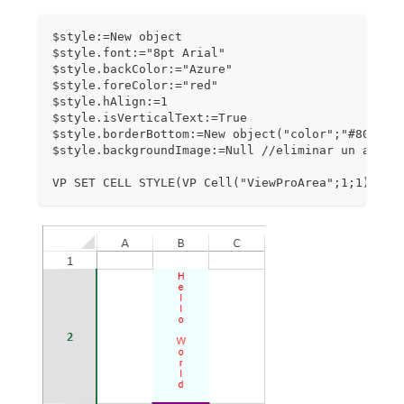
$style:=New object
$style.font:="8pt Arial"
$style.backColor:="Azure"
$style.foreColor:="red"
$style.hAlign:=1
$style.isVerticalText:=True
$style.borderBottom:=New object("color";"#800080
$style.backgroundImage:=Null //eliminar un atrib
VP SET CELL STYLE(VP Cell("ViewProArea";1;1);$st