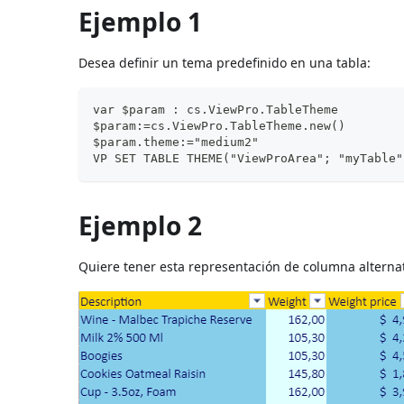
Ejemplo 1
Desea definir un tema predefinido en una tabla:
var $param : cs.ViewPro.TableTheme
$param:=cs.ViewPro.TableTheme.new()
$param.theme:="medium2"
VP SET TABLE THEME("ViewProArea"; "myTable"
Ejemplo 2
Quiere tener esta representación de columna alternat