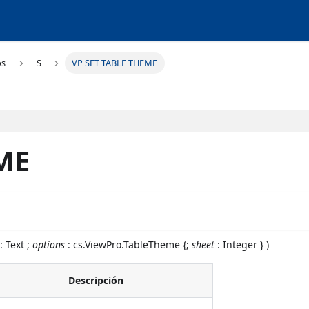
os
S
VP SET TABLE THEME
ME
: Text ;
options
: cs.ViewPro.TableTheme {;
sheet
: Integer } )
Descripción