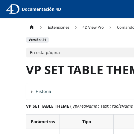
Documentación 4D
Extensiones
4D View Pro
Comand
Versión: 21
En esta página
VP SET TABLE THE
Historia
VP SET TABLE THEME
(
vpAreaName
: Text ;
tableName
Parámetros
Tipo