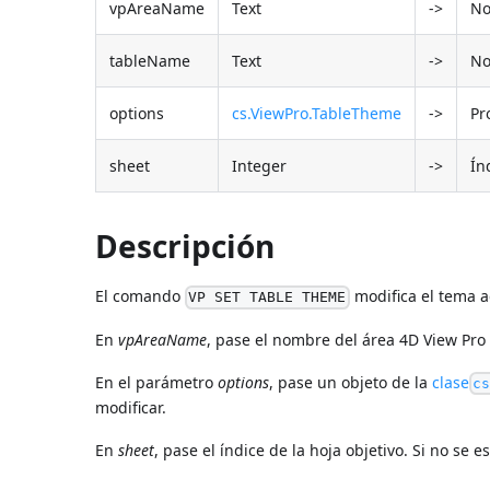
vpAreaName
Text
->
No
tableName
Text
->
No
options
cs.ViewPro.TableTheme
->
Pr
sheet
Integer
->
Ín
Descripción
El comando
modifica el tema a
VP SET TABLE THEME
En
vpAreaName
, pase el nombre del área 4D View Pro
En el parámetro
options
, pase un objeto de la
clase
c
modificar.
En
sheet
, pase el índice de la hoja objetivo. Si no se 