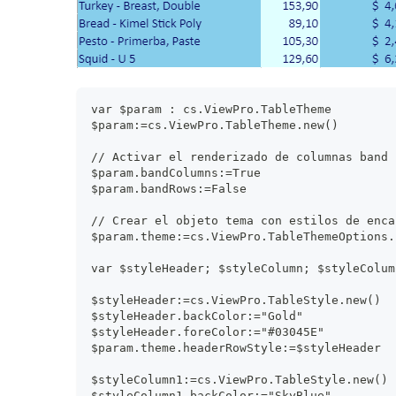
var $param : cs.ViewPro.TableTheme
$param:=cs.ViewPro.TableTheme.new()
// Activar el renderizado de columnas band
$param.bandColumns:=True
$param.bandRows:=False
// Crear el objeto tema con estilos de enca
$param.theme:=cs.ViewPro.TableThemeOptions.
var $styleHeader; $styleColumn; $styleColum
$styleHeader:=cs.ViewPro.TableStyle.new()
$styleHeader.backColor:="Gold"
$styleHeader.foreColor:="#03045E"
$param.theme.headerRowStyle:=$styleHeader
$styleColumn1:=cs.ViewPro.TableStyle.new()
$styleColumn1.backColor:="SkyBlue"