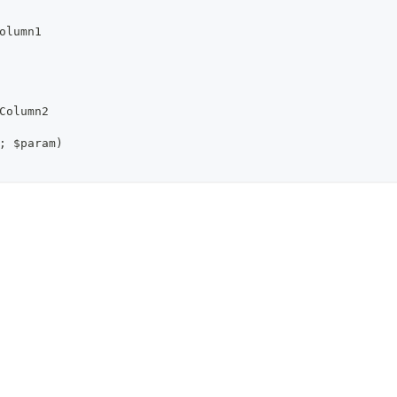
olumn1
Column2
; $param)