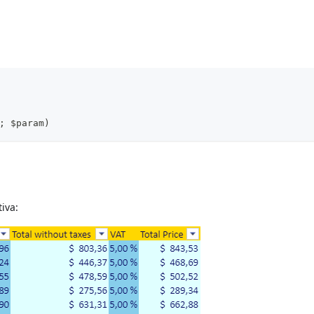
; $param)
iva: