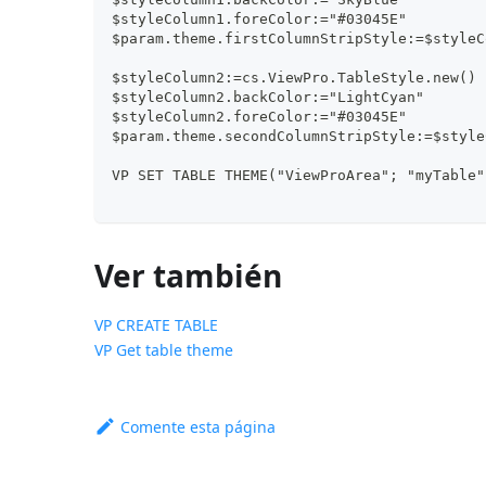
$styleColumn1.foreColor:="#03045E"
$param.theme.firstColumnStripStyle:=$styleC
$styleColumn2:=cs.ViewPro.TableStyle.new()
$styleColumn2.backColor:="LightCyan"
$styleColumn2.foreColor:="#03045E"
$param.theme.secondColumnStripStyle:=$style
VP SET TABLE THEME("ViewProArea"; "myTable"
Ver también
VP CREATE TABLE
VP Get table theme
Comente esta página