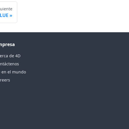
guiente
ALUE
mpresa
erca de 4D
ntáctenos
 en el mundo
reers