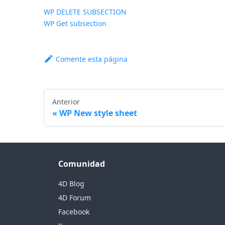
WP DELETE SUBSECTION
WP Get subsection
Comente esta página
Anterior
WP New style sheet
Comunidad
4D Blog
4D Forum
Facebook