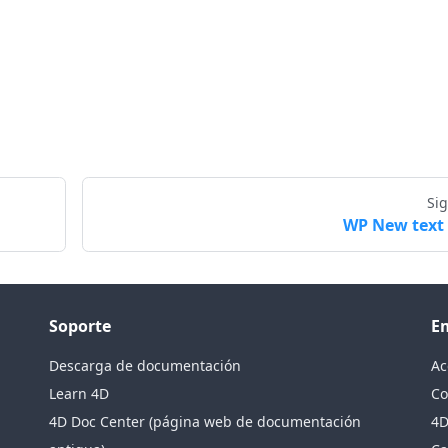
Si
WP New text
Soporte
E
Descarga de documentación
Ac
Learn 4D
Co
4D Doc Center (página web de documentación
4D