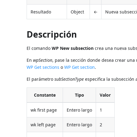
Resultado
Object
←
Nueva subsecc
Descripción
El comando
WP New subsection
crea una nueva subs
En
wpSection
, pase la sección donde desea crear una
WP Get sections
o
WP Get section
.
El parámetro
subSectionType
especifica la subsección 
Constante
Tipo
Valor
wk first page
Entero largo
1
wk left page
Entero largo
2