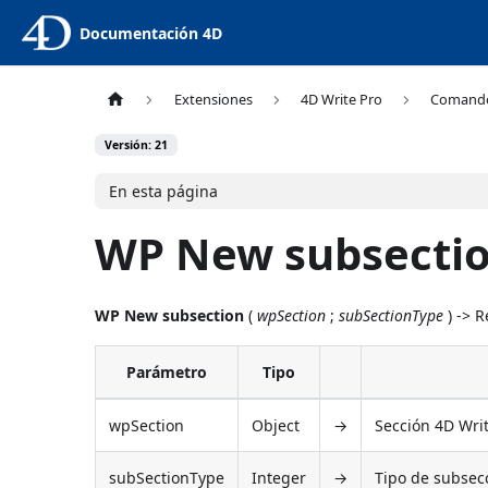
Documentación 4D
Extensiones
4D Write Pro
Comand
Versión: 21
En esta página
WP New subsecti
WP New subsection
(
wpSection
;
subSectionType
) -> 
Parámetro
Tipo
wpSection
Object
→
Sección 4D Wri
subSectionType
Integer
→
Tipo de subsecc