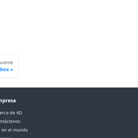
guiente
 box
mpresa
erca de 4D
ntáctenos
 en el mundo