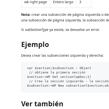
wk right page
Entero largo
3
Nota:
crear una subsección de página izquierda o der
una subsección de página izquierda, la subsección d
Si
subSectionType
ya existe, se devuelve un error.
Ejemplo
Desea crear las subsecciones izquierda y derecha:
 var $section;$subsection : Object
  // obtiene la primera sección
 $section:=WP Get section(wpDoc;1)
  // Crea la sección izquierda - la sección
 $subsection:=WP New subsection($section;wk
Ver también