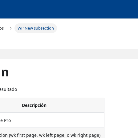
os
WP New subsection
on
Resultado
Descripción
te Pro
ión (wk first page, wk left page, o wk right page)