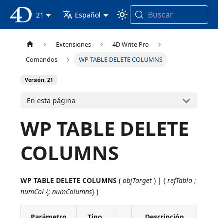
Buscar
Documentación 4D
21
Español
Extensiones
4D Write Pro
Comandos
WP TABLE DELETE COLUMNS
Versión: 21
En esta página
WP TABLE DELETE
COLUMNS
WP TABLE DELETE COLUMNS
(
objTarget
) | (
refTabla
;
numCol
{;
numColumns
} )
Parámetro
Tipo
Descripción