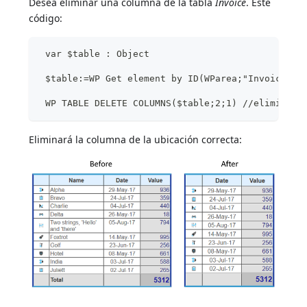
Desea eliminar una columna de la tabla
Invoice
. Este
código:
 var $table : Object
 $table:=WP Get element by ID(WParea;"Invoice") 
 WP TABLE DELETE COLUMNS($table;2;1) //elimina l
Eliminará la columna de la ubicación correcta: