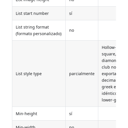
List start number
sí
List string format
no
(formato personalizado)
Hollow-
square,
diamond y
club no se
List style type
parcialmente
exportan,
decimal-
greek es
idéntico a
lower-greek
Min-height
sí
Min-width
no