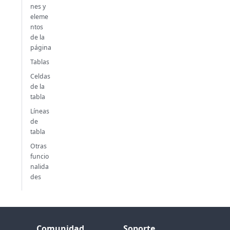
nes y
eleme
ntos
de la
página
Tablas
Celdas
de la
tabla
Líneas
de
tabla
Otras
funcio
nalida
des
Comunidad
Soporte