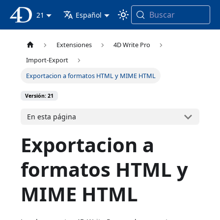
Buscar
Documentación 4D
21
Español
Extensiones
4D Write Pro
Import-Export
Exportacion a formatos HTML y MIME HTML
Versión: 21
En esta página
Exportacion a
formatos HTML y
MIME HTML