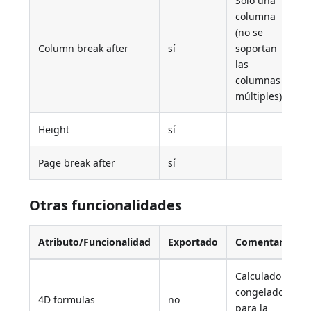
Sólo una
columna
(no se
Column break after
sí
soportan
las
columnas
múltiples)
Height
sí
Page break after
sí
Otras funcionalidades
Atributo/Funcionalidad
Exportado
Comentario
Calculado y
congelado
4D formulas
no
para la