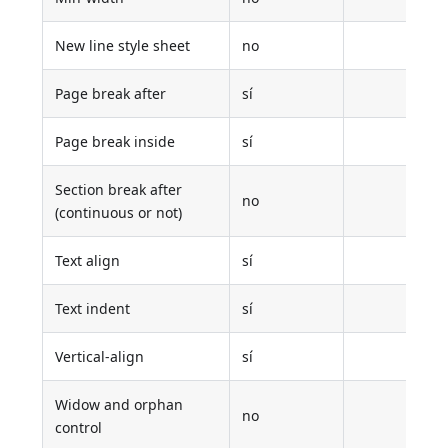
New line style sheet
no
Page break after
sí
Page break inside
sí
Section break after
no
(continuous or not)
Text align
sí
Text indent
sí
Vertical-align
sí
Widow and orphan
no
control