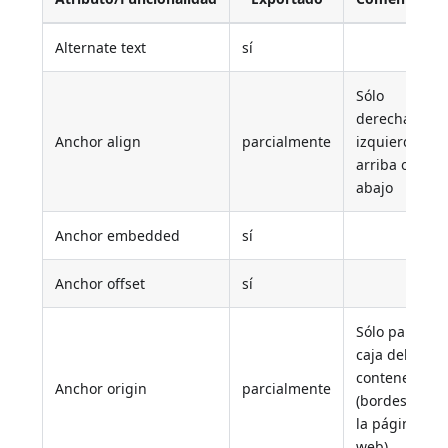
Alternate text
sí
Sólo
derecha,
Anchor align
parcialmente
izquierda,
arriba o
abajo
Anchor embedded
sí
Anchor offset
sí
Sólo para la
caja del
contenedor
Anchor origin
parcialmente
(bordes de
la página
web)