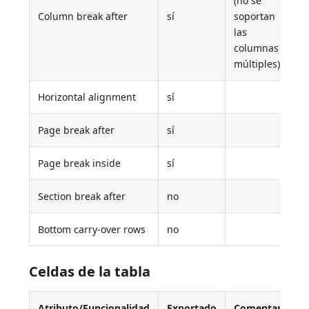
(no se
Column break after
sí
soportan
las
columnas
múltiples)
Horizontal alignment
sí
Page break after
sí
Page break inside
sí
Section break after
no
Bottom carry-over rows
no
Celdas de la tabla
Atributo/Funcionalidad
Exportado
Comentario