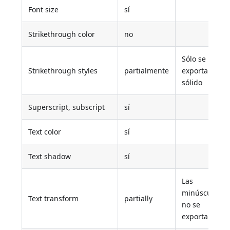
Font size
sí
Strikethrough color
no
Sólo se
Strikethrough styles
partialmente
exporta el
sólido
Superscript, subscript
sí
Text color
sí
Text shadow
sí
Las
minúsculas
Text transform
partially
no se
exportan