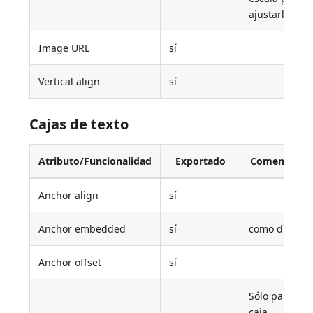
ajustarla.
Image URL
sí
Vertical align
sí
Cajas de texto
Atributo/Funcionalidad
Exportado
Comentario
Anchor align
sí
Anchor embedded
sí
como div
Anchor offset
sí
Sólo para la
caja