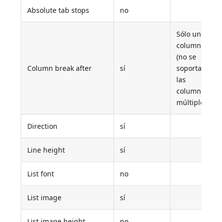
Absolute tab stops
no
Sólo una
columna
(no se
Column break after
sí
soportan
las
columnas
múltiples)
Direction
sí
Line height
sí
List font
no
List image
sí
List image height
no