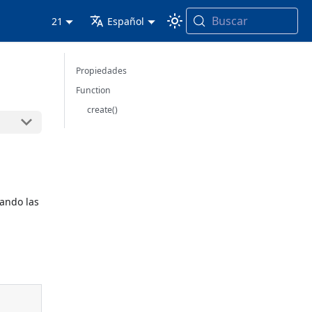
Buscar
21
Español
Propiedades
Function
create()
ando las