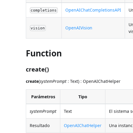
OpenAIChatCompletionsAPI
Un
completions
Un
OpenAIVision
vision
vi
Function
create()
create
(
systemPrompt
: Text) : OpenAIChatHelper
Parámetros
Tipo
systemPrompt
Text
El sistema so
Resultado
OpenAIChatHelper
Una instanc