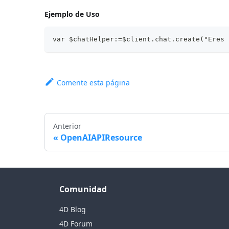
Ejemplo de Uso
var $chatHelper:=$client.chat.create("Eres 
Comente esta página
Anterior
OpenAIAPIResource
Comunidad
4D Blog
4D Forum