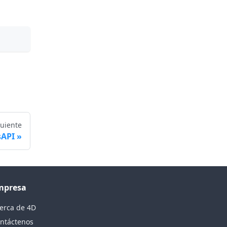
guiente
sAPI
mpresa
erca de 4D
ntáctenos