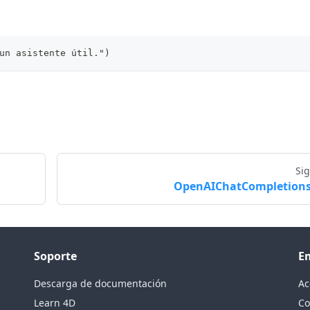
un asistente útil.")
Si
OpenAIChatCompletion
Soporte
E
Descarga de documentación
Ac
Learn 4D
Co