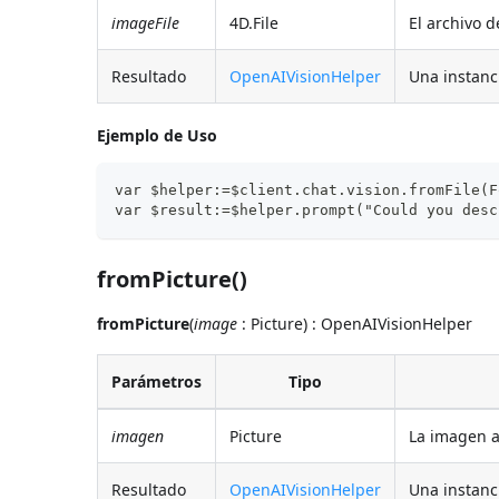
imageFile
4D.File
El archivo d
Resultado
OpenAIVisionHelper
Una instanc
Ejemplo de Uso
var $helper:=$client.chat.vision.fromFile(F
var $result:=$helper.prompt("Could you desc
fromPicture()
fromPicture
(
image
: Picture) : OpenAIVisionHelper
Parámetros
Tipo
imagen
Picture
La imagen a
Resultado
OpenAIVisionHelper
Una instanc