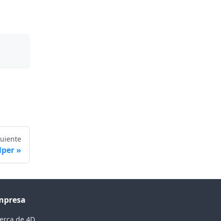
guiente
lper
mpresa
erca de 4D