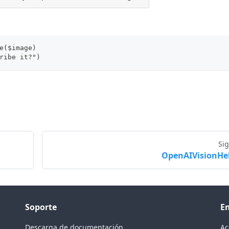
e($image)
ribe it?")
Si
OpenAIVisionHe
Soporte
E
Descarga de documentación
Ac