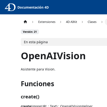
Documentación 4D
Extensiones
4D AIKit
Clases
Versión: 21
En esta página
OpenAIVision
Asistente para Vision.
Funciones
create()
create
(
imageURL
: Text) : OpenAIVisionHelper