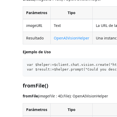
Parámetros
Tipo
imageURL
Text
La URL de l
Resultado
OpenAIVisionHelper
Una instanc
Ejemplo de Uso
var $helper:=$client.chat.vision.create("ht
var $result:=$helper.prompt("Could you desc
fromFile()
fromFile
(
imageFile
: 4D.File): OpenAIVisionHelper
Parámetros
Tipo