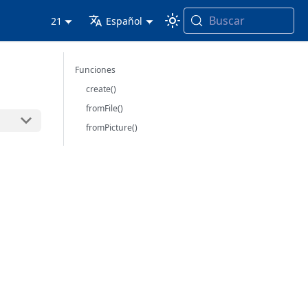
Buscar
21
Español
Funciones
create()
fromFile()
fromPicture()