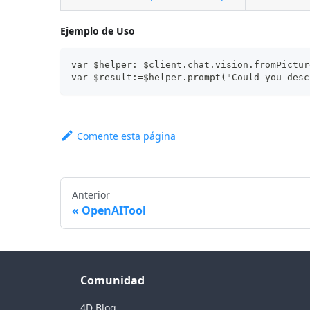
Ejemplo de Uso
var $helper:=$client.chat.vision.fromPictur
var $result:=$helper.prompt("Could you desc
Comente esta página
Anterior
OpenAITool
Comunidad
4D Blog