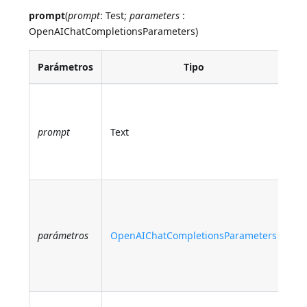
prompt
(
prompt
: Test;
parameters
:
OpenAIChatCompletionsParameters)
Parámetros
Tipo
De
El
se
prompt
Text
a 
ch
Op
Pa
op
pa
parámetros
OpenAIChatCompletionsParameters
so
fi
de