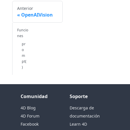
Anterior
OpenAIVision
Funcio
nes
pr
o
m
pt(
)
Comunidad
Soporte
4D Blog
Descarga de
4D Forum
documentación
Facebook
Learn 4D