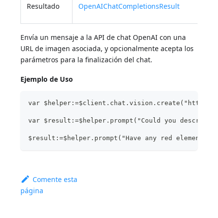
El
Resultado
OpenAIChatCompletionsResult
de 
Envía un mensaje a la API de chat OpenAI con una
URL de imagen asociada, y opcionalmente acepta los
parámetros para la finalización del chat.
Ejemplo de Uso
var $helper:=$client.chat.vision.create("http://
var $result:=$helper.prompt("Could you describe?
$result:=$helper.prompt("Have any red element?";
Comente esta
página