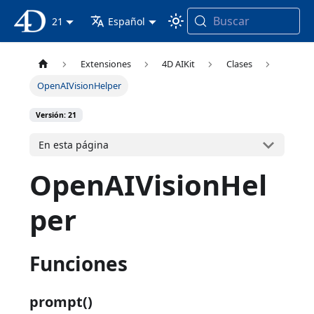
Buscar
Documentación 4D
21
Español
Extensiones
4D AIKit
Clases
OpenAIVisionHelper
Versión: 21
En esta página
OpenAIVisionHel
per
Funciones
prompt()