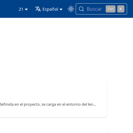
Buscar
21
Español
Cuando una clase usuario es definida en el proyecto, se carga en el entorno del lenguaje 4D. Una clase es un objeto en sí mismo, de la clase "Class", que tiene propiedades y una función.