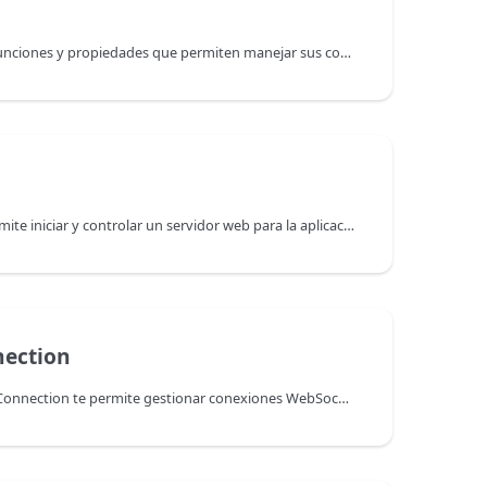
La clase WebForm contiene funciones y propiedades que permiten manejar sus componentes de páginas Qodly. Los objetos devueltos son de la clase 4D.WebFormItem.
La API clase WebServer le permite iniciar y controlar un servidor web para la aplicación principal (host) así como para cada componente alojado (ver la descripción general del objeto servidor web). Esta clase está disponible en el "class store" de 4D.
ection
La API de la clase WebSocketConnection te permite gestionar conexiones WebSocket, una vez establecidas usando la clase WebSocketServer.