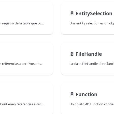
📄️
EntitySelection
Una entidad es una instancia de una Dataclass, como un registro de la tabla que coincide con la dataclass en su datastore asociado. Contiene los mismos atributos que la clase de datos, así como los valores de los datos y las propiedades y funciones específicas.
📄️
FileHandle
Los objetos File se crean con el comando File. Contienen referencias a archivos de disco que pueden o no existir realmente en el disco. Por ejemplo, cuando ejecuta el comando File para crear un nuevo archivo, se crea un objeto File válido pero en realidad nada se guarda en el disco hasta que se llama a la función file.create( ).
📄️
Function
Los objetos Folder son creados con el comando Folder. Contienen referencias a carpetas que pueden o no existir realmente en el disco. Por ejemplo, cuando ejecuta el comando Folder para crear una nueva carpeta, se crea un objeto Folder válido, pero en realidad no se almacena nada en el disco hasta que llame a la función folder.create().