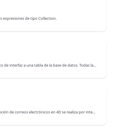
as expresiones de tipo Collection.
Una DataClass ofrece un objeto de interfaz a una tabla de la base de datos. Todas las dataclasses de una aplicación 4D están disponibles como propiedad del datastore ds.
La creación, el envío o la recepción de correos electrónicos en 4D se realiza por intermedio de un objeto Email.