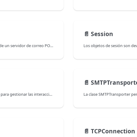
📄️
Session
La clase POP3Transporter permite recuperar mensajes de un servidor de correo POP3.
📄️
SMTPTransport
Las señales son herramientas que ofrece el lenguaje 4D para gestionar las interacciones y evitar conflictos entre procesos en una aplicación multiproceso. Las señales le permiten asegurarse de que uno o más procesos esperarán a que se complete una tarea específica antes de continuar la ejecución. Todo proceso puede esperar y/o liberar una señal.
📄️
TCPConnection