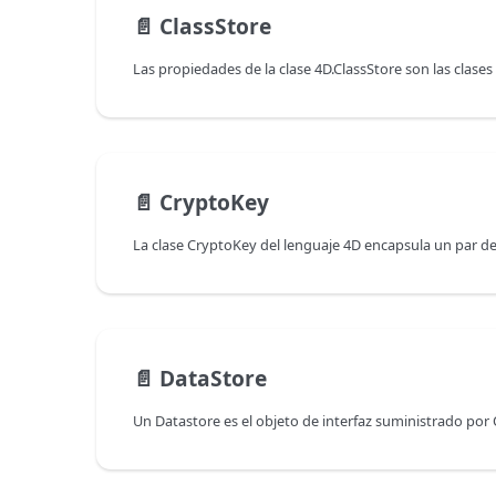
📄️
ClassStore
📄️
CryptoKey
La clase CryptoKey del lenguaje 4D encapsula un par de 
📄️
DataStore