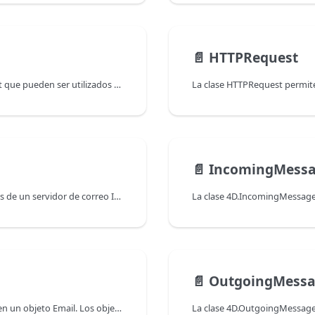
📄️
HTTPRequest
La clase HTTPAgent permite manejar objetosHTTPAgent que pueden ser utilizados para gestionar la persistencia y reutilización de conexiones a servidores utilizando la clase HTTPRequest.
📄️
IncomingMess
La clase IMAPTransporter le permite recuperar mensajes de un servidor de correo IMAP.
📄️
OutgoingMess
Los objetos Attachment permiten referenciar archivos en un objeto Email. Los objetos Attachment permiten referenciar archivos en un objeto Email.