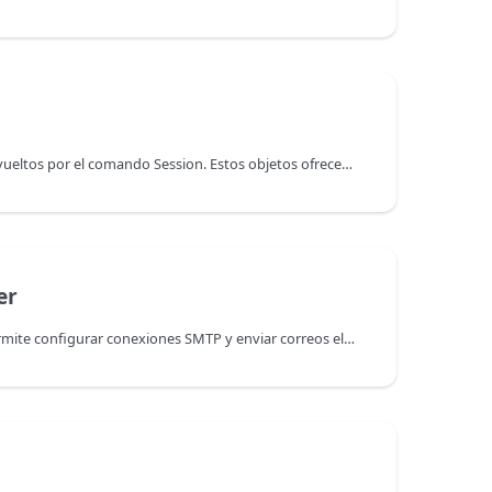
Los objetos de sesión son devueltos por el comando Session. Estos objetos ofrecen al desarrollador una interfaz que permite gestionar la sesión actual y ejecutar acciones como almacenar datos contextuales, compartir información entre procesos de sesión, lanzar procesos preferentes relacionados con la sesión o (sólo contexto web) gestionar privilegios.
er
La clase SMTPTransporter permite configurar conexiones SMTP y enviar correos electrónicos a través de objetos SMTP transporter.