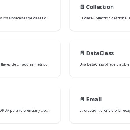
📄️
Collection
Las propiedades de la clase 4D.ClassStore son las clases y los almacenes de clases disponibles.
La clase Collection gestiona l
📄️
DataClass
llaves de cifrado asimétrico.
📄️
Email
Un Datastore es el objeto de interfaz suministrado por ORDA para referenciar y acceder a una base de datos. Los objetos Datastore son devueltos por los siguientes comandos: