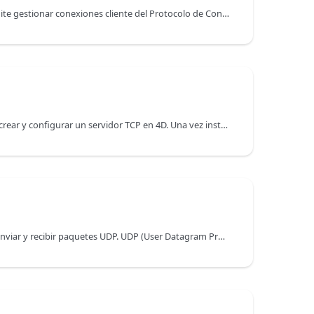
La clase TCPConnection permite gestionar conexiones cliente del Protocolo de Control de Transmisión (TCP) a un servidor, permitiendo enviar y recibir datos, y manejar eventos del ciclo de vida de la conexión mediante retrollamadas.
La clase TCPListener permite crear y configurar un servidor TCP en 4D. Una vez instanciado el listener TCP, puede recibir conexiones TCP clientes y comunicarse utilizando cualquier protocolo que soporte TCP.
La clase UDPSocket permite enviar y recibir paquetes UDP. UDP (User Datagram Protocol) es un protocolo de fácil implementación para el envío de datos. Es más rápido y sencillo que TCP (sólo 8 bytes de encabezado frente a los al menos 20 bytes en TCP), pero no ofrece el mismo nivel de fiabilidad. Es útil para aplicaciones en las que los datos deben llegar rápidamente a su destino. Sin embargo, no permite verificar la entrega, ni comprobar errores o recuperar datos que no se hayan entregado correctamente.