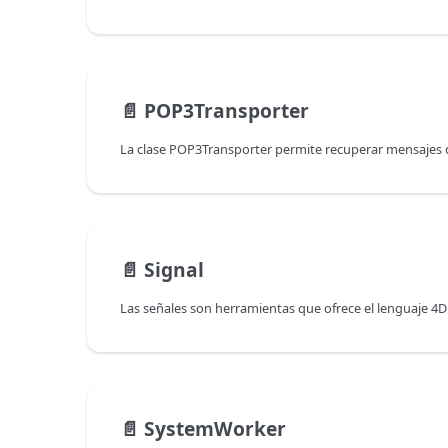
📄️
POP3Transporter
📄️
Signal
📄️
SystemWorker