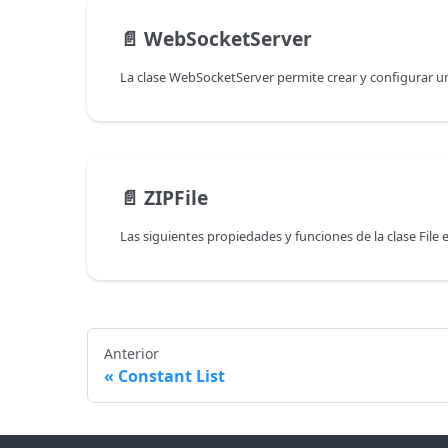
📄️
WebSocketServer
📄️
ZIPFile
Anterior
Constant List