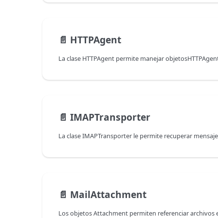
📄️
HTTPAgent
📄️
IMAPTransporter
📄️
MailAttachment