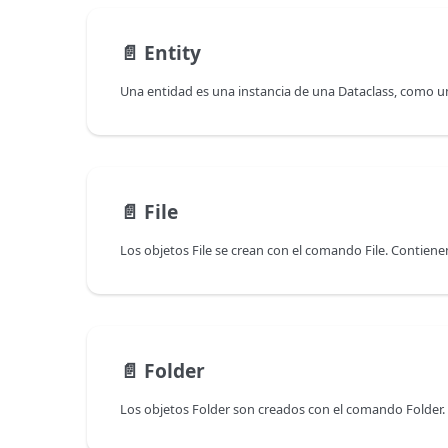
📄️
Entity
📄️
File
📄️
Folder