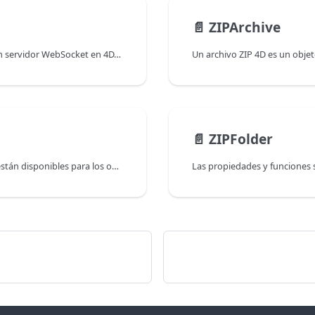
📄️
ZIPArchive
La clase WebSocketServer permite crear y configurar un servidor WebSocket en 4D. Una vez que el servidor WebSocket 4D está activo, puede abrir y utilizar las conexiones WebSocket entre 4D y los clientes utilizando la clase WebSocketConnection.
📄️
ZIPFolder
Las siguientes propiedades y funciones de la clase File están disponibles para los objetos ZIPFile: