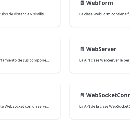
📄️
WebForm
La clase Vector permite manejar vectores y ejecutar cálculos de distancia y similitud entre ellos. Esta clase está disponible en el "class store" de 4D.
📄️
WebServer
La clase 4D.WebFormItem le permite manejar el comportamiento de sus componentes webform Qodly.
📄️
WebSocketConn
La clase WebSocket permite abrir una conexión de cliente WebSocket con un servidor, enviar y recibir datos y cerrar la conexión.