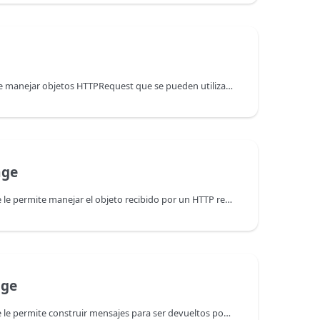
La clase HTTPRequest permite manejar objetos HTTPRequest que se pueden utilizar para configurar y enviar solicitudes a un servidor HTTP, así como para procesar las respuestas del servidor HTTP.
age
La clase 4D.IncomingMessage le permite manejar el objeto recibido por un HTTP request handler. Las peticiones HTTP y sus propiedades se reciben automáticamente como una instancia de la clase 4D.IncomingMessage. Los parámetros dados directamente en la petición con el verbo GET son manejados por la propiedad .urlQuery, mientras que los parámetros pasados en el cuerpo de la solicitud están disponibles a través de funciones como .getBlob() o getText().
age
La clase 4D.OutgoingMessage le permite construir mensajes para ser devueltos por las funciones de su aplicación en respuesta a las peticiones REST. Si la respuesta es del tipo 4D.OutgoingMessage, el servidor REST no devuelve un objeto, sino la instancia del objeto de la clase OutgoingMessage.