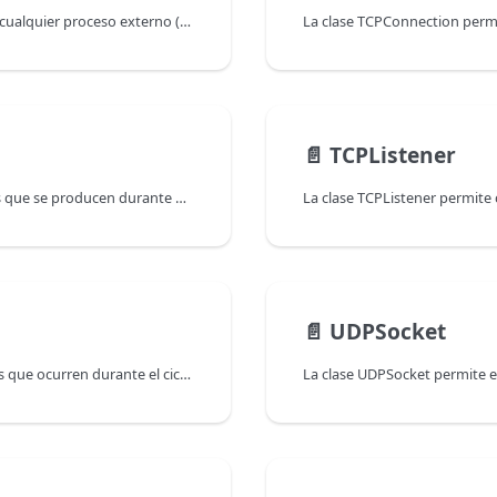
Los System workers permiten que el código 4D llame a cualquier proceso externo (un comando shell, PHP, etc.) en la misma máquina. Los workers del sistema se llaman de forma asíncrona. Mediante el uso de retrollamadas, 4D hace posible la comunicación en ambos sentidos.
📄️
TCPListener
La clase TCPEvent ofrece información sobre los eventos que se producen durante el ciclo de vida de una conexión TCP. Un evento se genera cuando se abre una TCPConnection y se utiliza normalmente en retrollamadas tales como onConnection, onData, onError y otras.
📄️
UDPSocket
La clase UDPEvent ofrece información sobre los eventos que ocurren durante el ciclo de vida de un socket UDP. Se genera cuando se abre un UDPSocket y se utiliza en las retrollamadas onData, onError, y onTerminate.