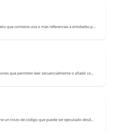
Una entity selection es un objeto que contiene una o más referencias a entidades pertenecientes a la misma Dataclass. Una entity selection puede contener 0, 1 o X entidades de la dataclass -- donde X puede representar el número total de entidades contenidas en la dataclass.
La clase FileHandle tiene funciones que permiten leer secuencialmente o añadir contenido a un objeto File abierto. Un manejador de archivo puede acceder a cualquier parte de un documento.
Un objeto 4D.Function contiene un trozo de código que puede ser ejecutado desde un objeto, ya sea utilizando el operador (), o utilizando las funciones apply() y call(). 4D propone tres tipos de objetos Function: