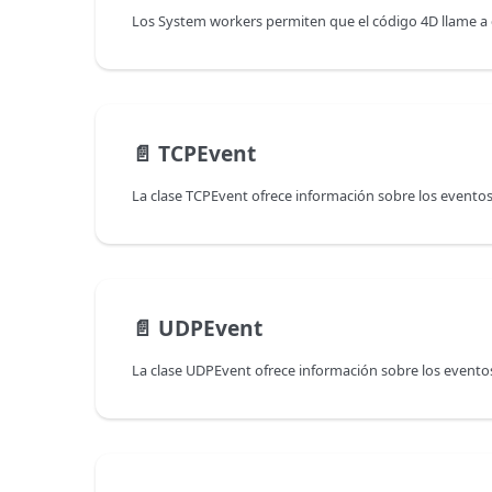
📄️
TCPEvent
📄️
UDPEvent