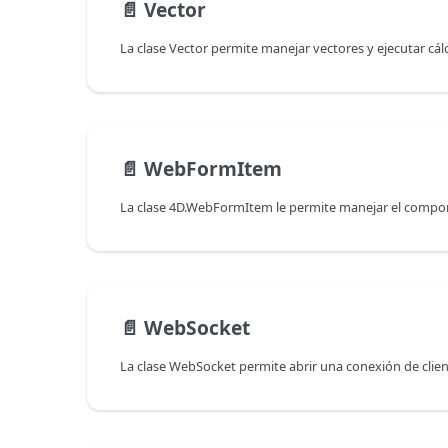
📄️
Vector
📄️
WebFormItem
📄️
WebSocket