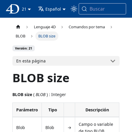
Buscar
Documentación 4D
21
Español
Lenguaje 4D
Comandos por tema
BLOB
BLOB size
Versión: 21
En esta página
BLOB size
BLOB size
(
BLOB
) : Integer
Parámetro
Tipo
Descripción
Campo o variable
Blob
Blob
→
de tipo BLOB