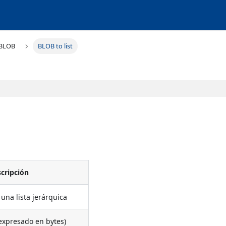
BLOB
BLOB to list
cripción
una lista jerárquica
(expresado en bytes)