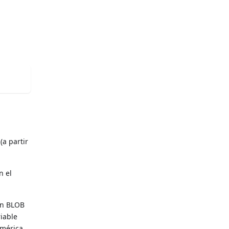
(a partir
n el
 un BLOB
iable
umérica