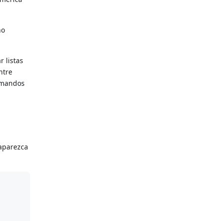
no
 listas
ntre
comandos
 aparezca