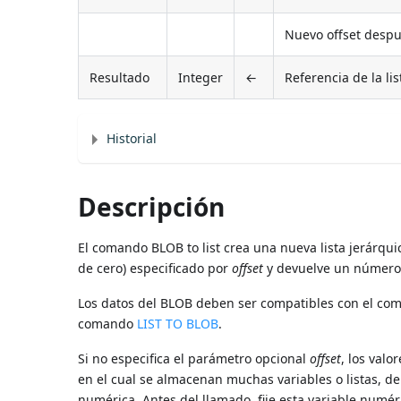
Nuevo offset despu
Resultado
Integer
←
Referencia de la li
Historial
Descripción
El comando BLOB to list crea una nueva lista jerárqu
de cero) especificado por
offset
y devuelve un número d
Los datos del BLOB deben ser compatibles con el com
comando
LIST TO BLOB
.
Si no especifica el parámetro opcional
offset
, los valo
en el cual se almacenan muchas variables o listas, 
numérica. Antes del llamado, fije esta variable numé