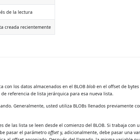
és de la lectura
sta creada recientemente
ica con los datos almacenados en el BLOB
blob
en el offset de bytes 
e referencia de lista jerárquica para esa nueva lista.
ando. Generalmente, usted utiliza BLOBs llenados previamente co
res de las lista se leen desde el comienzo del BLOB. Si trabaja con
debe pasar el parámetro
offset
y, adicionalmente, debe pasar una var
rica al offset apropiado. Después del llamado, la misma variable n