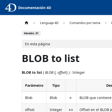
Documentación 4D
Lenguaje 4D
Comandos por tema
Versión: 21
En esta página
BLOB to list
BLOB to list
(
BLOB
{;
offset
} ) : Integer
Parámetro
Tipo
Des
Blob
Blob
→
BLOB que contiene 
offset
Integer
↔
Offset en el BLOB 