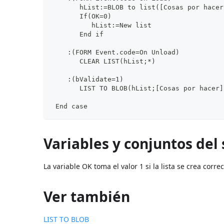
       hList:=BLOB to list([Cosas por hacer
       If(OK=0)
          hList:=New list
       End if
    :(FORM Event.code=On Unload)
       CLEAR LIST(hList;*)
    :(bValidate=1)
       LIST TO BLOB(hList;[Cosas por hacer]
 End case
Variables y conjuntos del
La variable OK toma el valor 1 si la lista se crea corre
Ver también
LIST TO BLOB