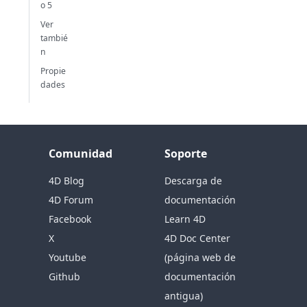
o 5
Ver
tambié
n
Propie
dades
Comunidad
Soporte
4D Blog
Descarga de
4D Forum
documentación
Facebook
Learn 4D
X
4D Doc Center
Youtube
(página web de
Github
documentación
antigua)