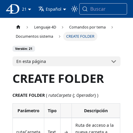
Buscar
Documentación 4D
21
Español
Lenguaje 4D
Comandos por tema
Documentos sistema
CREATE FOLDER
Versión: 21
En esta página
CREATE FOLDER
CREATE FOLDER
(
rutaCarpeta
{;
Operador
} )
Parámetro
Tipo
Descripción
Ruta de acceso a la
rutaCarpeta
Text
→
nueva carpeta a