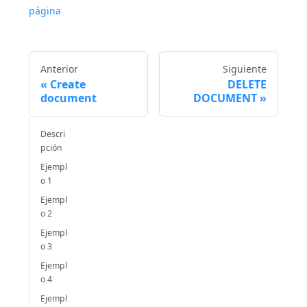
página
Anterior
Siguiente
Create
DELETE
document
DOCUMENT
Descri
pción
Ejempl
o 1
Ejempl
o 2
Ejempl
o 3
Ejempl
o 4
Ejempl