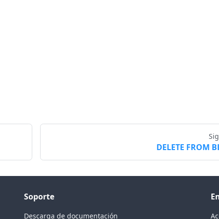
Si
DELETE FROM B
Soporte
E
Descarga de documentación
Ac