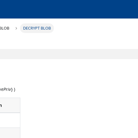
BLOB
DECRYPT BLOB
vePriv
} )
n