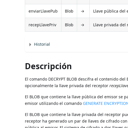
enviarLlavePub
Blob
→
Llave pública del
recepLlavePriv
Blob
→
Llave privada del 
Historial
Descripción
El comando DECRYPT BLOB descifra el contenido del BL
opcionalmente la llave privada del receptor
recepLlav
El BLOB que contiene la llave pública del emisor se 
emisor utilizando el comando
GENERATE ENCRYPTION
El BLOB que contiene la llave privada del receptor p
receptor ha generado un par de llaves de cifrado co
pública al emisor. El sistema de cifrado a dos llaves 